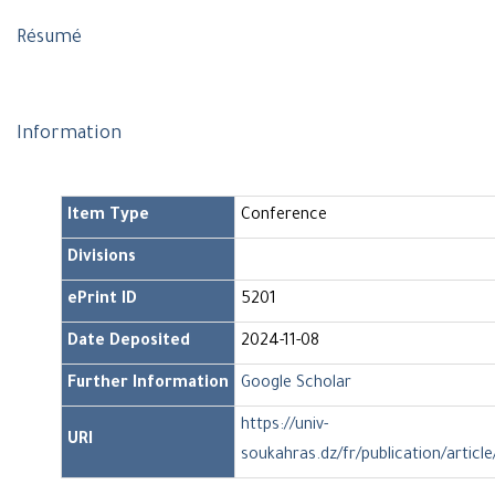
Résumé
Information
Item Type
Conference
Divisions
ePrint ID
5201
Date Deposited
2024-11-08
Further Information
Google Scholar
https://univ-
URI
soukahras.dz/fr/publication/articl