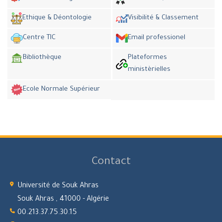
Ethique & Déontologie
Visibilité & Classement
Centre TIC
Email professionel
Bibliothèque
Plateformes
ministèrielles
Ecole Normale Supérieur
Contact
Université de Souk Ahras
Souk Ahras , 41000 - Algérie
00.213.37.75.30.15