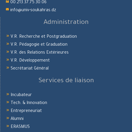
00.213.37.75.30.06
info@univ-soukahras.dz
Administration
V.R. Recherche et Postgraduation
V.R. Pédagogie et Graduation
V.R. des Relations Extérieures
V.R. Développement
Secrétariat Général
Services de liaison
Incubateur
Tech. & Innovation
Entrepreneuriat
Alumni
ERASMUS