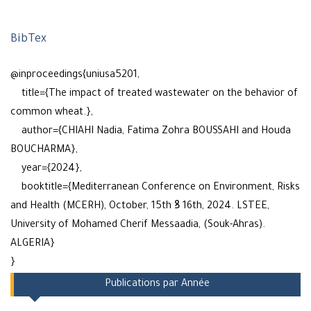
BibTex
@inproceedings{uniusa5201,
title={The impact of treated wastewater on the behavior of
common wheat.},
author={CHIAHI Nadia, Fatima Zohra BOUSSAHI and Houda
BOUCHARMA},
year={2024},
booktitle={Mediterranean Conference on Environment, Risks
and Health (MCERH), October, 15th ꝸ 16th, 2024. LSTEE,
University of Mohamed Cherif Messaadia, (Souk-Ahras).
ALGERIA}
}
Publications par Année