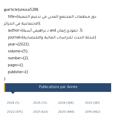
@article{uniusa5288,
title={دور منظمات المجتمع المدني في تدعيم التنمية
الاجتماعية في الجزائر},
author={د.براهيمي آسية and أ, حمودي إيمان},
journal={مجلة الحدث للدراسات المالية والاقتصادية}
year={2022},
volume={5},
number={2},
pages={},
publisher={}
}
Publications par Année
2026 (5)
2025 (72)
2024 (364)
2023 (381)
2022 (675)
2021 (623)
2020 (448)
2019 (462)