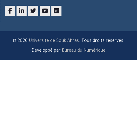
Facebook
LinkedIn
twitter
youtube
researchgate
© 2026
Université de Souk Ahras
. Tous droits réservés.
Developpé par
Bureau du Numérique