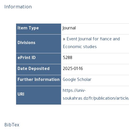
Information
Item Type
Journal
»
Event Journal for fiance and
Divisions
Economic studies
ePrint ID
5288
Date Deposited
2025-01-16
Further Information
Google Scholar
https://univ-
URI
soukahras.dz/fr/publication/articl
BibTex