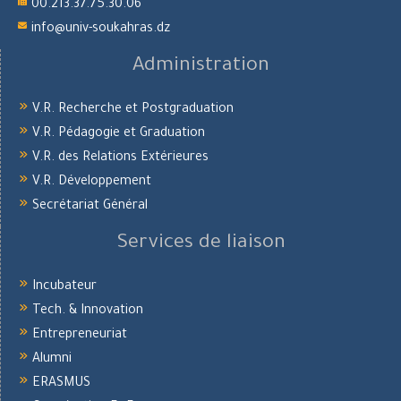
00.213.37.75.30.06
info@univ-soukahras.dz
Administration
V.R. Recherche et Postgraduation
V.R. Pédagogie et Graduation
V.R. des Relations Extérieures
V.R. Développement
Secrétariat Général
Services de liaison
Incubateur
Tech. & Innovation
Entrepreneuriat
Alumni
ERASMUS