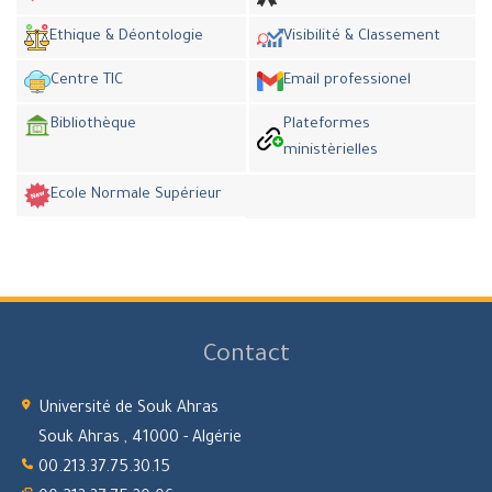
Ethique & Déontologie
Visibilité & Classement
Centre TIC
Email professionel
Bibliothèque
Plateformes
ministèrielles
Ecole Normale Supérieur
Contact
Université de Souk Ahras
Souk Ahras , 41000 - Algérie
00.213.37.75.30.15