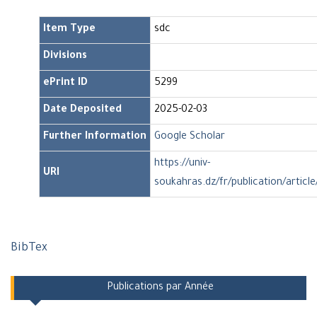
Item Type
sdc
Divisions
ePrint ID
5299
Date Deposited
2025-02-03
Further Information
Google Scholar
https://univ-
URI
soukahras.dz/fr/publication/articl
BibTex
Publications par Année