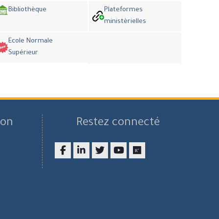
Bibliothèque
Plateformes
ministèrielles
Ecole Normale
Supérieur
son
Restez connecté
Facebook
LinkedIn
twitter
youtube
researchgate