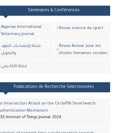
Séminaires & Conférences
Algerian International
Revue science de sport
Veterinary Journal
مجلة إقتصاديات النقود
Revue Anouar pour les
والتمويل
études humaines sociales
مجلة اﻷكاديمي
Publications de Recherche Sélectionnées
n Intersection Attack on the CirclePIN Smartwatch
Authentication Mechanism
EEE Internet of Things Journal, 2024