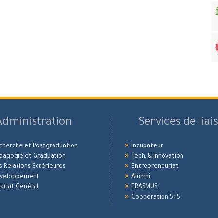
Administration
Services de liai
echerche et Postgraduation
Incubateur
édagogie et Graduation
Tech. & Innovation
es Relations Extérieures
Entrepreneuriat
Développement
Alumni
ariat Général
ERASMUS
Coopération 5+5