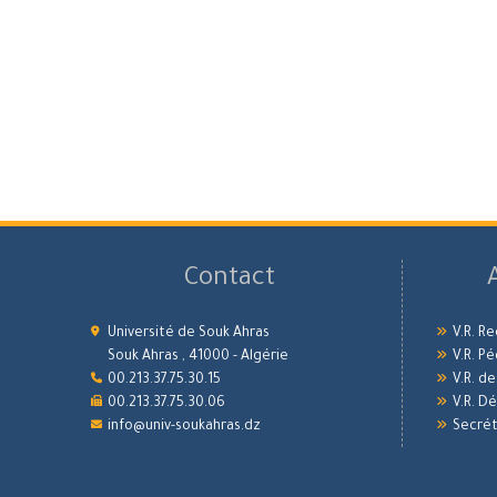
Contact
Université de Souk Ahras
V.R. R
Souk Ahras , 41000 - Algérie
V.R. P
00.213.37.75.30.15
V.R. d
00.213.37.75.30.06
V.R. 
info@univ-soukahras.dz
Secrét