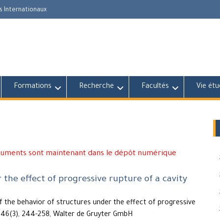
s Internationaux
Formations
Recherche
Facultés
Vie étu
cuments sont maintenant dans le dépôt numérique
 the effect of progressive rupture of a cavity
f the behavior of structures under the effect of progressive
 46(3), 244-258, Walter de Gruyter GmbH