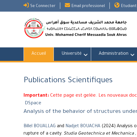
Skip
Se Connecter
Email professionel
Etudiant
to
content
Accueil
Université
Administration
Publications Scientifiques
Important:
Cette page est gelée. Les nouveaux do
DSpace
Analysis of the behavior of structures under
Billel BOUALLAG
and
Nadjet BOUACHA
(2024) Analysis o
rupture of a cavity.
Studia Geotechnica et Mechanica
,