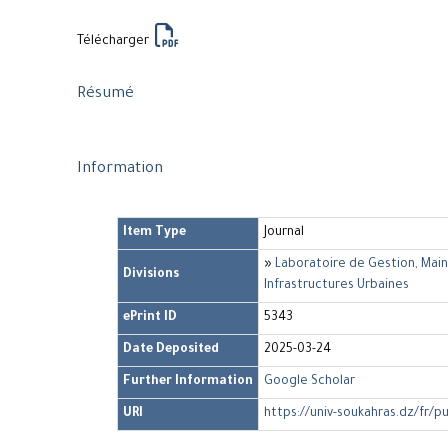
Télécharger
Résumé
Information
Item Type
Journal
»
Laboratoire de Gestion, Mai
Divisions
Infrastructures Urbaines
ePrint ID
5343
Date Deposited
2025-03-24
Further Information
Google Scholar
URI
https://univ-soukahras.dz/fr/p