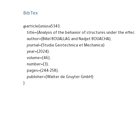
BibTex
@article{uniusa5343,
title={Analysis of the behavior of structures under the effect
author={Billel BOUALLAG and Nadjet BOUACHA},
journal={Studia Geotechnica et Mechanica}
year={2024},
volume={46},
number={3},
pages={244-258},
publisher={Walter de Gruyter GmbH}
}