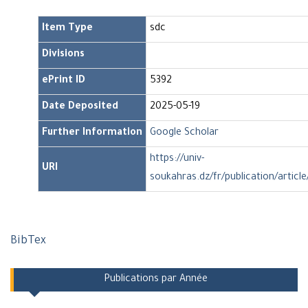
Item Type
sdc
Divisions
ePrint ID
5392
Date Deposited
2025-05-19
Further Information
Google Scholar
https://univ-
URI
soukahras.dz/fr/publication/articl
BibTex
Publications par Année