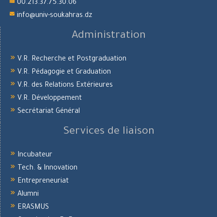
00.213.37.75.30.06
info@univ-soukahras.dz
Administration
V.R. Recherche et Postgraduation
V.R. Pédagogie et Graduation
V.R. des Relations Extérieures
V.R. Développement
Secrétariat Général
Services de liaison
Incubateur
Tech. & Innovation
Entrepreneuriat
Alumni
ERASMUS