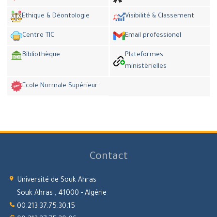
Ethique & Déontologie
Visibilité & Classement
Centre TIC
Email professionel
Bibliothèque
Plateformes
ministèrielles
Ecole Normale Supérieur
Contact
Université de Souk Ahras
Souk Ahras , 41000 - Algérie
00.213.37.75.30.15