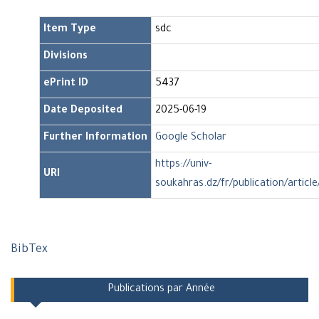
Item Type
sdc
Divisions
ePrint ID
5437
Date Deposited
2025-06-19
Further Information
Google Scholar
https://univ-
URI
soukahras.dz/fr/publication/articl
BibTex
Publications par Année