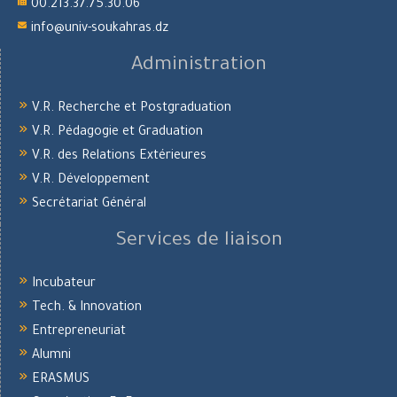
00.213.37.75.30.06
info@univ-soukahras.dz
Administration
V.R. Recherche et Postgraduation
V.R. Pédagogie et Graduation
V.R. des Relations Extérieures
V.R. Développement
Secrétariat Général
Services de liaison
Incubateur
Tech. & Innovation
Entrepreneuriat
Alumni
ERASMUS