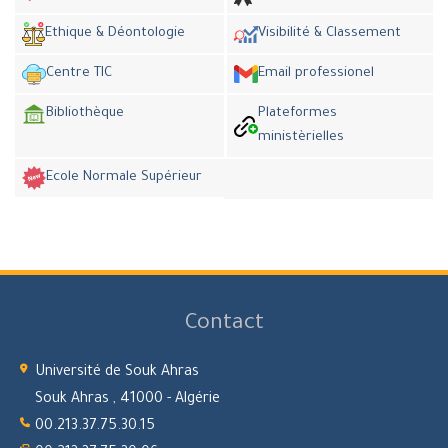
Ethique & Déontologie
Visibilité & Classement
Centre TIC
Email professionel
Bibliothèque
Plateformes
ministèrielles
Ecole Normale Supérieur
Contact
Université de Souk Ahras
Souk Ahras , 41000 - Algérie
00.213.37.75.30.15