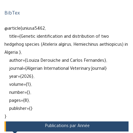
BibTex
@article{uniusa5462,
title={Genetic identification and distribution of two
hedgehog species (Atelerix algirus, Hemiechinus aethiopicus) in
Algeria.},
author={Louiza Derouiche and Carlos Fernandes},
journal={Algerian International Veterinary Journal}
year={2026},
volume={1},
number={},
pages={8},
publisher={}
}
Publications par Année