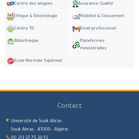
Centre des langues
Assurance Qualité
Ethique & Déontologie
Visibilité & Classement
Centre TIC
Email professionel
Bibliothèque
Plateformes
ministèrielles
Ecole Normale Supérieur
Contact
Université de Souk Ahras
Souk Ahras , 41000 - Algérie
00.213.37.75.30.15