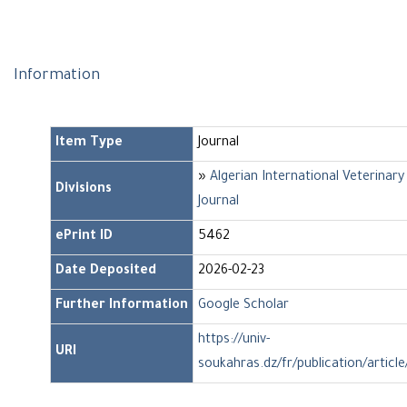
Information
Item Type
Journal
»
Algerian International Veterinary
Divisions
Journal
ePrint ID
5462
Date Deposited
2026-02-23
Further Information
Google Scholar
https://univ-
URI
soukahras.dz/fr/publication/articl