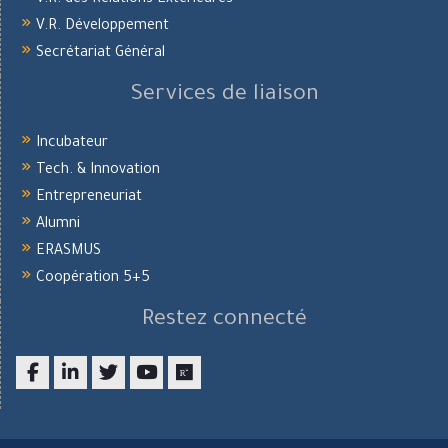
V.R. des Relations Extérieures
V.R. Développement
Secrétariat Général
Services de liaison
Incubateur
Tech. & Innovation
Entrepreneuriat
Alumni
ERASMUS
Coopération 5+5
Restez connecté
Facebook
LinkedIn
twitter
youtube
researchgate