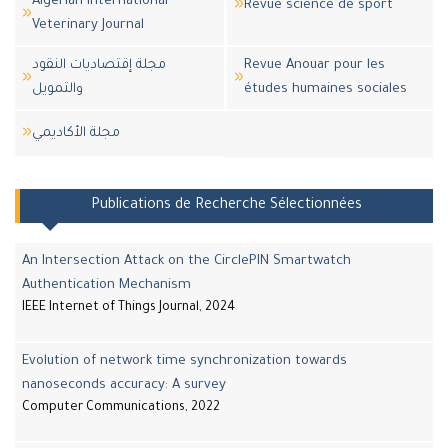
Algerian International
Revue science de sport
Veterinary Journal
مجلة إقتصاديات النقود
Revue Anouar pour les
والتمويل
études humaines sociales
مجلة اﻷكاديمي
Publications de Recherche Sélectionnées
An Intersection Attack on the CirclePIN Smartwatch
Authentication Mechanism
IEEE Internet of Things Journal, 2024
Evolution of network time synchronization towards
nanoseconds accuracy: A survey
Computer Communications, 2022