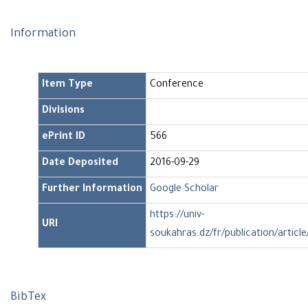
Information
Item Type
Conference
Divisions
ePrint ID
566
Date Deposited
2016-09-29
Further Information
Google Scholar
https://univ-
URI
soukahras.dz/fr/publication/articl
BibTex