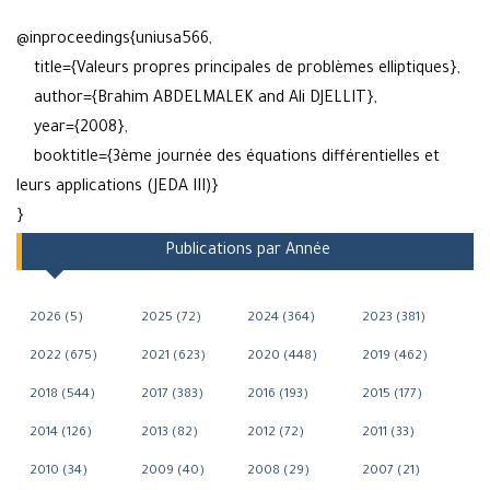
@inproceedings{uniusa566,
title={Valeurs propres principales de problèmes elliptiques},
author={Brahim ABDELMALEK and Ali DJELLIT},
year={2008},
booktitle={3ème journée des équations différentielles et
leurs applications (JEDA III)}
}
Publications par Année
2026 (5)
2025 (72)
2024 (364)
2023 (381)
2022 (675)
2021 (623)
2020 (448)
2019 (462)
2018 (544)
2017 (383)
2016 (193)
2015 (177)
2014 (126)
2013 (82)
2012 (72)
2011 (33)
2010 (34)
2009 (40)
2008 (29)
2007 (21)