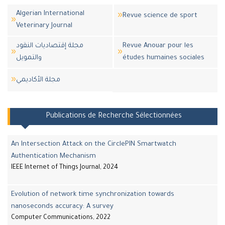
Algerian International
Revue science de sport
Veterinary Journal
مجلة إقتصاديات النقود
Revue Anouar pour les
والتمويل
études humaines sociales
مجلة اﻷكاديمي
Publications de Recherche Sélectionnées
An Intersection Attack on the CirclePIN Smartwatch
Authentication Mechanism
IEEE Internet of Things Journal, 2024
Evolution of network time synchronization towards
nanoseconds accuracy: A survey
Computer Communications, 2022