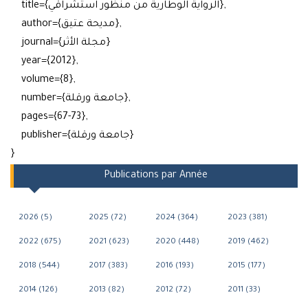
title={الرواية الوطارية من منظور استشراقي},
author={مديحة عتيق},
journal={مجلة الأثر}
year={2012},
volume={8},
number={جامعة ورقلة},
pages={67-73},
publisher={جامعة ورقلة}
}
Publications par Année
2026 (5)
2025 (72)
2024 (364)
2023 (381)
2022 (675)
2021 (623)
2020 (448)
2019 (462)
2018 (544)
2017 (383)
2016 (193)
2015 (177)
2014 (126)
2013 (82)
2012 (72)
2011 (33)