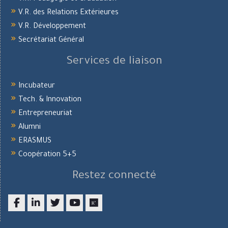
V.R. des Relations Extérieures
V.R. Développement
Secrétariat Général
Services de liaison
Incubateur
Tech. & Innovation
Entrepreneuriat
Alumni
ERASMUS
Coopération 5+5
Restez connecté
Facebook
LinkedIn
twitter
youtube
researchgate