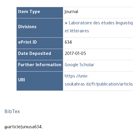
Item Type
Journal
»
Laboratoire des études linguisti
Divisions
et littéraires
ePrint ID
634
Date Deposited
2017-01-05
Further Information
Google Scholar
https://univ-
URI
soukahras.dz/fr/publication/articl
BibTex
@article{uniusa634,