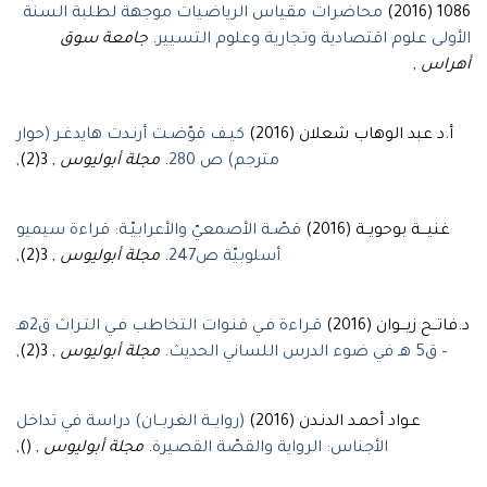
محاضرات مقياس الرياضيات موجهة لطلبة السنة
1086 (2016)
جامعة سوق
.
الأولى علوم اقتصادية وتجارية وعلوم التسيير
,
أهراس
أ.د عبد الوهاب شعلان (2016)
كيـف قوّضـت أرنـدت هايدغـر (حوار
, 3(2),
مجلة أبوليوس
.
مترجم) ص 280
غنيـــة بوحويــة (2016)
قصّـة الأصمعيّ والأعرابيّـة: قراءة سيميو
, 3(2),
مجلة أبوليوس
.
أسلوبيّة ص247
د.فاتــح زيـــوان (2016)
قـراءة فـي قنـوات التخاطب فـي التـراث ق2هـ
, 3(2),
مجلة أبوليوس
.
– ق5 هـ في ضوء الدرس اللساني الحديث
عـواد أحمـد الدنـدن (2016)
(روايــة الغربــان) دراسة في تداخل
, (),
مجلة أبوليوس
.
الأجناس: الرواية والقصّة القصيرة