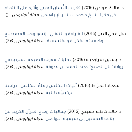
د. مالـك عـوادي (2016)
تغريب اللِّسان العربي وأثـره على الانتمـاء
, (),
مجلة أبوليوس
.
في فكر الشيخ محمد البشير الإبراهيمي
بلال محـي الدين (2016)
القــراءة و التلقـــي : إتيمولوجيـا المصطلـح
, 3(2),
مجلة أبوليوس
.
وخلفياتـه الفكريـة والفلسفيـة.
د. ياسين سرايعيــة (2016)
تجليات مقولة الصيغة السردية في
, 3(2),
مجلة أبوليوس
.
رواية " بان الصبح" لعبد الحميد بن هدوقة
سعــاد الخــرّاط (2016)
آليّـات التكلّـس وفـكّ التكلّـس : دراسـة
, 3(2),
مجلة أبوليوس
.
تركيبيـّة دلاليـّة
د. خالـد كاظـم حميـدي (2016)
جماليـات إيقـاع القـرآن الكريـم من
, 3(2),
مجلة أبوليوس
.
بلاغة التحسين إلى سيمياء التواصل