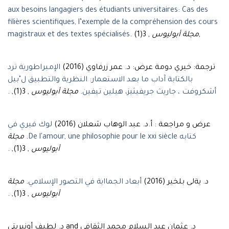
aux besoins langagiers des étudiants universitaires: Cas des
filières scientifiques, l’exemple de la compréhension des cours
magistraux et des textes spécialisés
.
مجلة أبوليوس
, 3(1),
ترجمة: خيري دومة عرض: د. عمر زرفاوي (2016)
الإمبراطورية ترد
بالكتابة آداب ما بعد الاستعمار: النظرية والتطبيق ل"بيل
, 3(1), .
مجلة أبوليوس
.
أشكروفت ، جاريث جريفيثيز، هيلين تيفين
عرض و مراجعة : أ.د. عبد الوهاب شعلان (2016)
لوك فيري في
مجلة
.
كتابه De l'amour, une philosophie pour le xxi siècle
, 3(1), .
أبوليوس
مجلة
.
أبعاد الجمااية في التصور الإسلامي
د. يةلى بلخير (2016)
, 3(1), .
أبوليوس
د. عثمان عبد السلام محمد الثقافي and د. لطيف أونيريتي