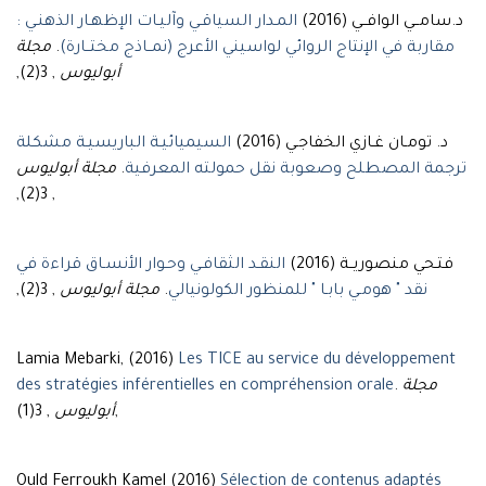
د.سامــي الوافــي (2016)
المـدار السياقـي وآليـات الإظهـار الذهنـي :
مجلة
.
مقاربة في الإنتاج الروائي لواسيني الأعرج (نمــاذج مختــارة)
, 3(2),
أبوليوس
د. تومـان غـازي الخفاجـي (2016)
السيميائيـة الباريسيـة مشكلة
مجلة أبوليوس
.
ترجمة المصطلح وصعوبة نقل حمولته المعرفية
, 3(2),
فتـحي منصوريــة (2016)
النقـد الثقافـي وحـوار الأنسـاق قراءة في
, 3(2),
مجلة أبوليوس
.
نقد " هومـي بابـا " للمنظور الكولونيالي
Lamia Mebarki, (2016)
Les TICE au service du développement
des stratégies inférentielles en compréhension orale
.
مجلة
أبوليوس
, 3(1),
Ould Ferroukh Kamel (2016)
Sélection de contenus adaptés