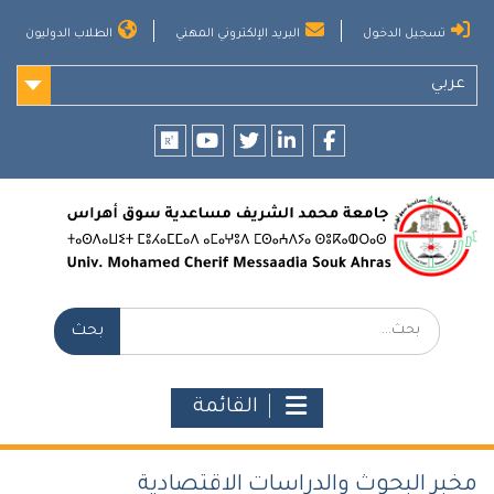
Ski
تسجيل الدخول
البريد الإلكتروني المهني
الطلاب الدوليون
t
conten
عربي
researchgate
youtube
twitter
LinkedIn
Facebook
بحث:
القائمة
مخبر البحوث والدراسات الاقتصادية