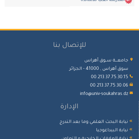
المدرسة العليا للأساتذة
للإتصال بنا
جامعـــة ســوق أهراس
سوق أهراس , 41000 - الجزائر
00.213.37.75.30.15
00.213.37.75.30.06
info@univ-soukahras.dz
الإدارة
نيابة البحث العلمي وما بعد التدرج
نيابة البيداغوجيا
نيابة العلاقات الخارجية و التعاون