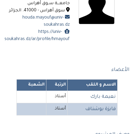
جامعـــة ســوق أهراس
سوق أهراس - 41000. الجزائر
houda.mayouf@univ-
soukahras.dz
https://univ-
soukahras.dz/ar/profile/hmayouf
الأعضاء
الاسم و اللقب
الرتبة
الشعبة
نعيمة بارك
أستاذ
فايزة بوشناف
أستاذ