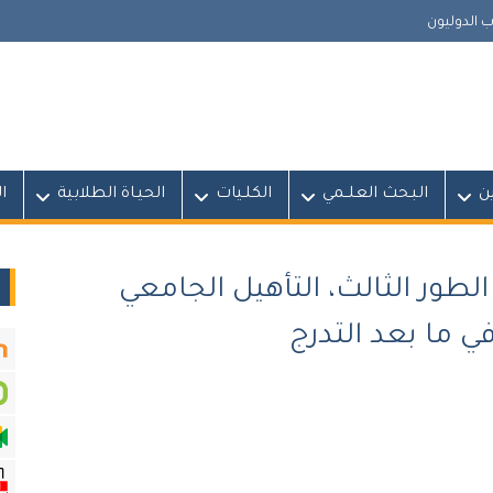
 الدوليون
ين
البـحث العلــمي
الكلـيات
الحيـاة الطلابية
ا
الطور الثالث، التأهيل الجامعي
ي ما بعد التدرج