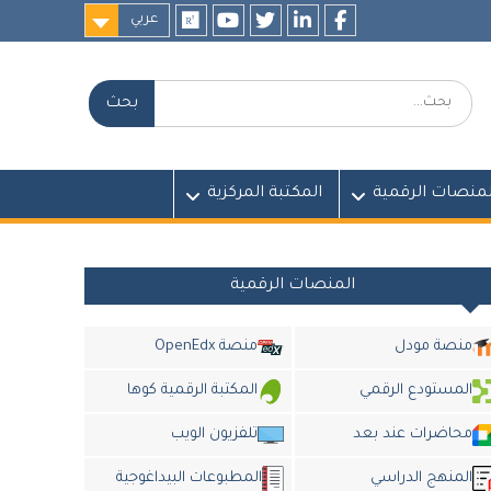
عربي
researchgate
youtube
twitter
LinkedIn
Facebook
بحث:
لمنصات الرقمية
المكتبة المركزية
المنصات الرقمية
منصة مودل
منصة OpenEdx
المستودع الرقمي
المكتبة الرقمية كوها
محاضرات عند بعد
تلفزيون الويب
المنهج الدراسي
المطبوعات البيداغوجية