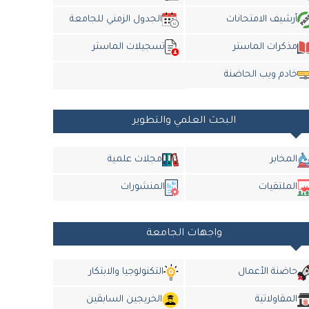
أرشيف الامتحانات
الجدول الزمني للجامعة
مذكرات الماستر
تسجيلات الماستر
خادم ويب الحاضنة
البحث العلمي والتطوير
المخابر
مجلات علمية
الملتقيات
المنشورات
واجهات الجامعة
حاضنة الأعمال
التكنولوجيا والابتكار
المقاولاتية
الخريجين السابقين