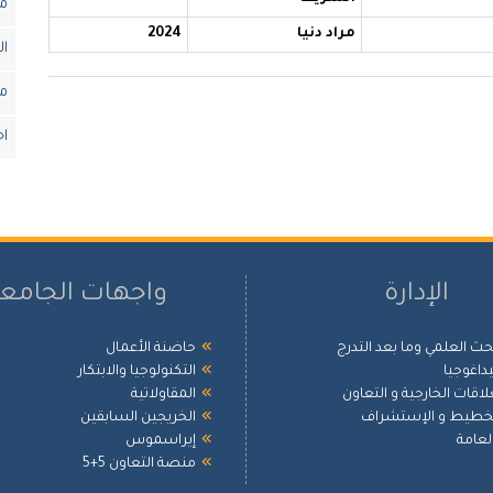
مخ
مراد دنيا
2024
ال
ما
اح
الإدارة
واجهات الجامع
بحث العلمي وما بعد التدرج
حاضنة الأعمال
بيداغوجيا
التكنولوجيا والابتكار
علاقات الخارجية و التعاون
المقاولاتية
لتخطيط و الإستشراف
الخريجين السابقين
العامة
إيراسموس
منصة التعاون 5+5