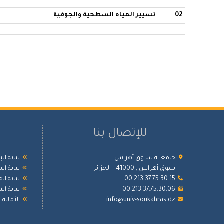
02
تسيير المياه السطحية والجوفية
للإتصال بنا
جامعـــة ســوق أهراس
نيابة ال
سوق أهراس , 41000 - الجزائر
نيابة ال
00.213.37.75.30.15
نيابة ال
00.213.37.75.30.06
نيابة ا
info@univ-soukahras.dz
الأمانة 