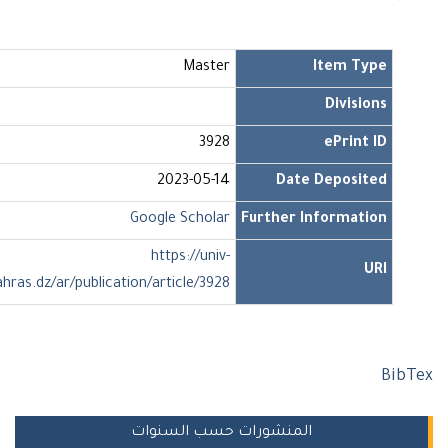
Master
Item Type
Divisions
3928
ePrint ID
2023-05-14
Date Deposited
Google Scholar
Further Information
https://univ-
URI
soukahras.dz/ar/publication/article/3928
Bi
المنشورات حسب السنوات