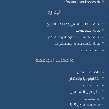
info@univ-soukahras.d
الإدارة
يابة البحث العلمي وما بعد التدرج
يابة البيداغوجيا
يابة العلاقات الخارجية و التعاون
يابة التخطيط و الإستشراف
لأمانة العامة
واجهات الجامعة
اضنة الأعمال
لتكنولوجيا والابتكار
لمقاولاتية
لخريجين السابقين
يراسموس
نصة التعاون 5+5