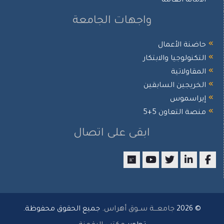
أمانة العامة
واجهات الجامعة
ضنة الأعمال
تكنولوجيا والابتكار
مقاولاتية
خريجين السابقين
يراسموس
صة التعاون 5+5
ابقى على اتصال
researchgate
youtube
twitter
LinkedIn
Facebo
© 2026
جامعـــة ســوق أهراس
. جميع الحقوق محفوظة.