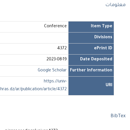
ومات
Conference
Item Type
Divisions
4372
ePrint ID
2023-08-19
Date Deposited
Google Scholar
Further Information
https://univ-
URI
soukahras.dz/ar/publication/article/4372
Bi