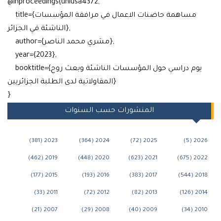
@inproceedings{uniusa4372,
title={مساهمة حاضنات الاعمال في مرافقة المؤسسات
الناشئة في الجزائر},
author={مشري محمد الناصر},
year={2023},
booktitle={يوم دراسي حول المؤسسات الناشئة وبعث روح
المقاولاتية لدى الطلبة الجزائريين}
}
المنشورات حسب السنوات
2023 (381)
2024 (364)
2025 (72)
202
2019 (462)
2020 (448)
2021 (623)
2022
2015 (177)
2016 (193)
2017 (383)
201
2011 (33)
2012 (72)
2013 (82)
201
2007 (21)
2008 (29)
2009 (40)
201