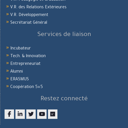
V.R. Pédagogie et Graduation
V.R. des Relations Extérieures
V.R. Développement
Secrétariat Général
Services de liaison
Incubateur
Tech. & Innovation
Entrepreneuriat
Alumni
ERASMUS
Coopération 5+5
Restez connecté
Facebook
LinkedIn
twitter
youtube
researchgate