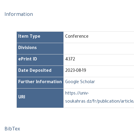
Information
Item Type
Conference
Divisions
ePrint ID
4372
Date Deposited
2023-08-19
Further Information
Google Scholar
https://univ-
URI
soukahras.dz/fr/publication/articl
BibTex