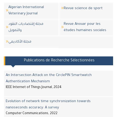
Algerian International
Revue science de sport
Veterinary Journal
مجلة إقتصاديات النقود
Revue Anouar pour les
والتمويل
études humaines sociales
مجلة اﻷكاديمي
Publications de Recherche Sélectionnées
An Intersection Attack on the CirclePIN Smartwatch
Authentication Mechanism
IEEE Internet of Things Journal, 2024
Evolution of network time synchronization towards
nanoseconds accuracy: A survey
Computer Communications, 2022