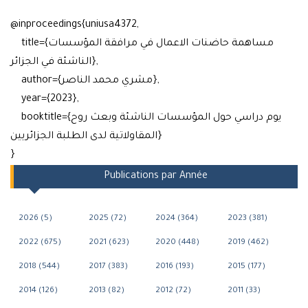
@inproceedings{uniusa4372,
title={مساهمة حاضنات الاعمال في مرافقة المؤسسات
الناشئة في الجزائر},
author={مشري محمد الناصر},
year={2023},
booktitle={يوم دراسي حول المؤسسات الناشئة وبعث روح
المقاولاتية لدى الطلبة الجزائريين}
}
Publications par Année
2026 (5)
2025 (72)
2024 (364)
2023 (381)
2022 (675)
2021 (623)
2020 (448)
2019 (462)
2018 (544)
2017 (383)
2016 (193)
2015 (177)
2014 (126)
2013 (82)
2012 (72)
2011 (33)