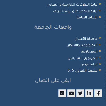
ابة العلاقات الخارجية و التعاون
ابة التخطيط و الإستشراف
أمانة العامة
واجهات الجامعة
ضنة الأعمال
تكنولوجيا والابتكار
مقاولاتية
خريجين السابقين
يراسموس
صة التعاون 5+5
ابقى على اتصال
researchgate
youtube
twitter
LinkedIn
Facebo