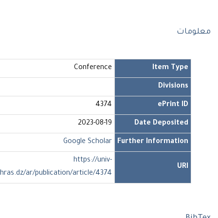
ومات
Conference
Item Type
Divisions
4374
ePrint ID
2023-08-19
Date Deposited
Google Scholar
Further Information
https://univ-
URI
soukahras.dz/ar/publication/article/4374