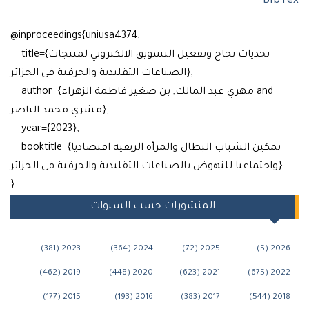
Bi
@inproceedings{uniusa4374,
title={تحديات نجاح وتفعيل التسويق الالكتروني لمنتجات
الصناعات التقليدية والحرفية في الجزائر},
author={مهري عبد المالك, بن صغير فاطمة الزهراء and
مشري محمد الناصر},
year={2023},
booktitle={تمكين الشباب البطال والمرأة الريفية اقتصاديا
}
المنشورات حسب السنوات
2023 (381)
2024 (364)
2025 (72)
202
2019 (462)
2020 (448)
2021 (623)
202
2015 (177)
2016 (193)
2017 (383)
201