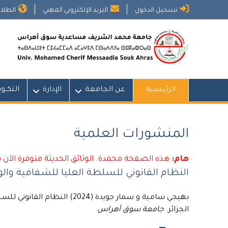
Ski
تسجيل الدخول
البريد الإلكتروني المهني
الطلاب
t
conten
الرئيسية
عن الجامعة
الإدارة
التكــو
المنشورات العلمية
هام:
هذه الصفحة مجمدة. الوثائق الحديثة متوفرة الآن 
النظام القانوني للسلطة العليا للشفافية والو
بهيجي سامية و سمار جويدة (024
الجزائر.
جامعة سوق أهراس