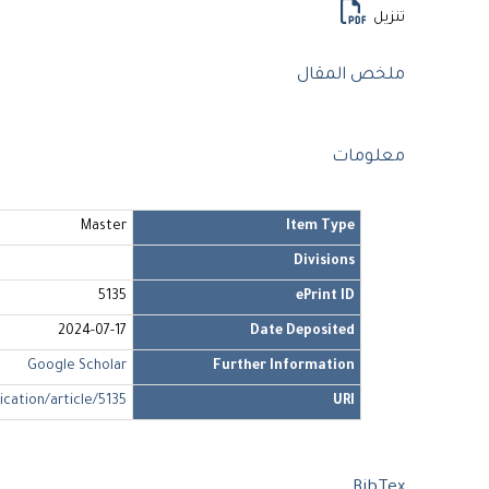
تنزيل
ملخص المقال
معلومات
Master
Item Type
Divisions
5135
ePrint ID
2024-07-17
Date Deposited
Google Scholar
Further Information
ication/article/5135
URI
BibTex