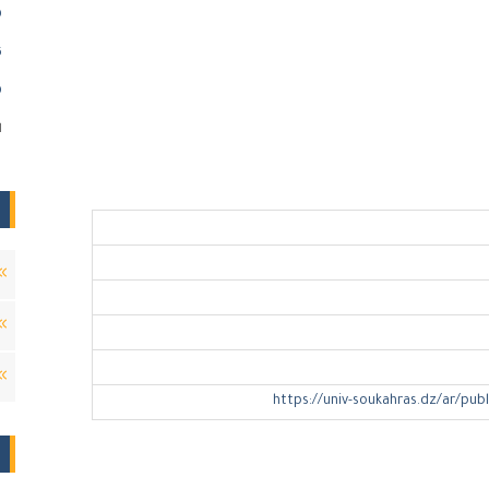
)
)
)
ا
https://univ-soukahras.dz/ar/publ