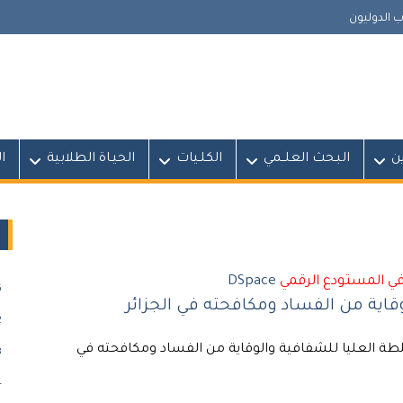
 الدوليون
ين
البـحث العلــمي
الكلـيات
الحيـاة الطلابية
ا
في المستودع الرقمي
DSpace
)
قاية من الفساد ومكافحته في الجزائر
)
2) النظام القانوني للسلطة العليا للشفافية والوقاية من الفساد ومكافحته في
)
)