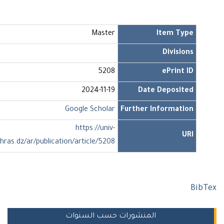
Master
Item Type
Divisions
5208
ePrint ID
2024-11-19
Date Deposited
Google Scholar
Further Information
https://univ-
URI
soukahras.dz/ar/publication/article/5208
Bi
المنشورات حسب السنوات