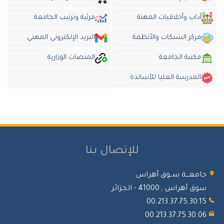
داب وأخلاقيات المهنة
مرئية وترتيب الجامعة
مركز الشبكات والأنظمة
البريد الإلكتروني المهني
مكتبة الجامعة
المنصات الوزارية
المدرسة العليا للأساتذة
للإتصال بنا
معـــة ســوق أهراس
 أهراس , 41000 - الجزائر
00.213.37.75.30.
00.213.37.75.30.