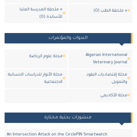
» ملحقة المدرسة العليا
لحقة الطب (0)
للأساتذة (0)
الندوات والمؤتمرات
Algerian Internatio
مجلة علوم الرياضة
Veterinary Jour
ة إقتصاديات النقود
مجلة الأنوار للدراسات الانسانية
تمويل
الاجتماعية
لة اﻷكاديمي
منشورات بحثية مختارة
An Intersection Attack on the CirclePIN Smartwatch