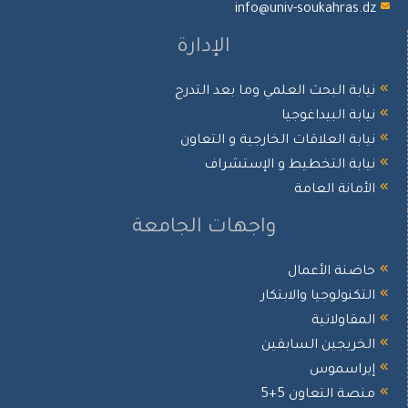
info@univ-soukahras.
الإدارة
ابة البحث العلمي وما بعد التدرج
ابة البيداغوجيا
ابة العلاقات الخارجية و التعاون
ابة التخطيط و الإستشراف
أمانة العامة
واجهات الجامعة
ضنة الأعمال
تكنولوجيا والابتكار
مقاولاتية
خريجين السابقين
يراسموس
صة التعاون 5+5