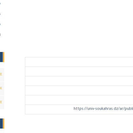
)
)
)
ا
https://univ-soukahras.dz/ar/publ