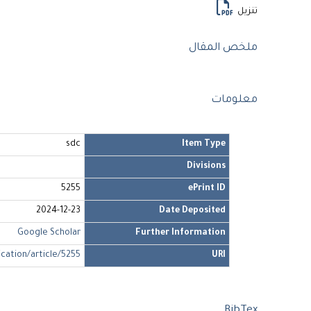
تنزيل
ملخص المقال
معلومات
sdc
Item Type
Divisions
5255
ePrint ID
2024-12-23
Date Deposited
Google Scholar
Further Information
ication/article/5255
URI
BibTex