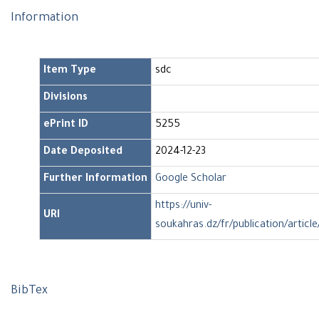
Information
Item Type
sdc
Divisions
ePrint ID
5255
Date Deposited
2024-12-23
Further Information
Google Scholar
https://univ-
URI
soukahras.dz/fr/publication/articl
BibTex