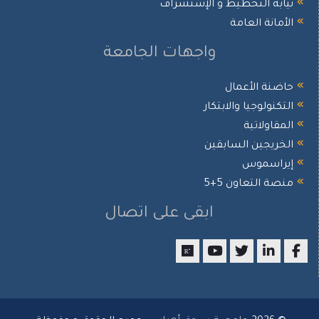
يابة التخطيط و الإستشراف
لأمانة العامة
واجهات الجامعة
اضنة الأعمال
لتكنولوجيا والابتكار
لمقاولاتية
لخريجين السابقين
يراسموس
نصة التعاون 5+5
ابقى على اتصال
researchgate
youtube
twitter
LinkedIn
Facebo