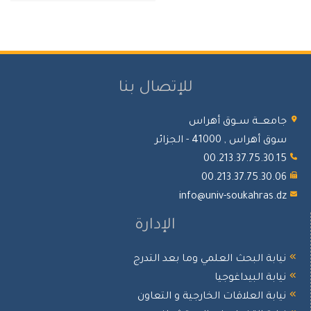
للإتصال بنا
امعـــة ســوق أهراس
ق أهراس , 41000 - الجزائر
00.213.37.75.30.1
00.213.37.75.30.0
info@univ-soukahras.d
الإدارة
يابة البحث العلمي وما بعد التدرج
يابة البيداغوجيا
يابة العلاقات الخارجية و التعاون