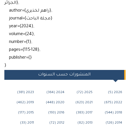
الجزائر},
author={راهم لخذيري},
journal={مجلة الباحث}
year={2024},
volume={24},
number={1},
pages={115-128},
publisher={}
}
المنشورات حسب السنوات
2023 (381)
2024 (364)
2025 (72)
2026
2019 (462)
2020 (448)
2021 (623)
2022 
2015 (177)
2016 (193)
2017 (383)
2018 
2011 (33)
2012 (72)
2013 (82)
2014 