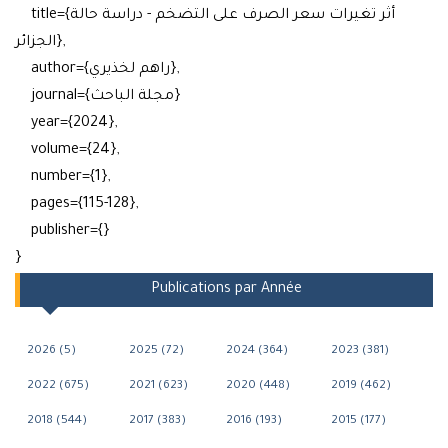
title={أثر تغيرات سعر الصرف على التضخم - دراسة حالة
الجزائر},
author={راهم لخذيري},
journal={مجلة الباحث}
year={2024},
volume={24},
number={1},
pages={115-128},
publisher={}
}
Publications par Année
2026 (5)
2025 (72)
2024 (364)
2023 (381)
2022 (675)
2021 (623)
2020 (448)
2019 (462)
2018 (544)
2017 (383)
2016 (193)
2015 (177)