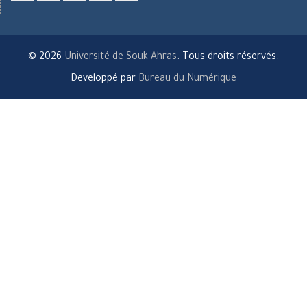
Facebook
LinkedIn
twitter
youtube
researchgate
© 2026
Université de Souk Ahras
. Tous droits réservés.
Developpé par
Bureau du Numérique