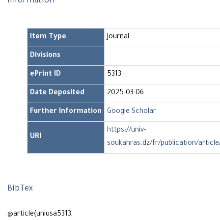
Information
Item Type
Journal
Divisions
ePrint ID
5313
Date Deposited
2025-03-06
Further Information
Google Scholar
https://univ-
URI
soukahras.dz/fr/publication/article
BibTex
@article{uniusa5313,