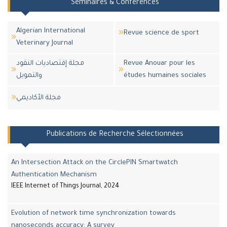
Séminaires & Conférences
Algerian International
Revue science de sport
Veterinary Journal
مجلة إقتصاديات النقود
Revue Anouar pour les
والتمويل
études humaines sociales
مجلة اﻷكاديمي
Publications de Recherche Sélectionnées
An Intersection Attack on the CirclePIN Smartwatch
Authentication Mechanism
IEEE Internet of Things Journal, 2024
Evolution of network time synchronization towards
nanoseconds accuracy: A survey