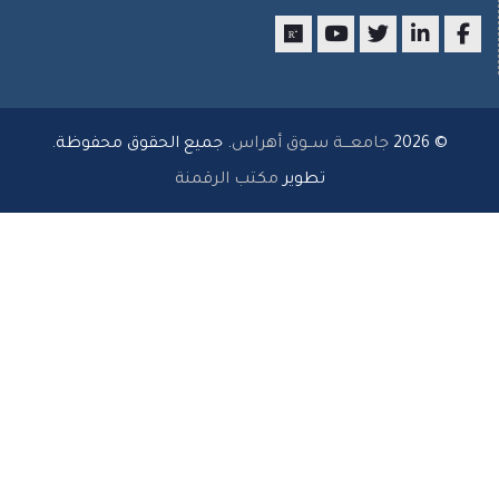
researchgate
youtube
twitter
LinkedIn
Facebo
© 2026
جامعـــة ســوق أهراس
. جميع الحقوق محفوظة.
تطوير
مكتب الرقمنة