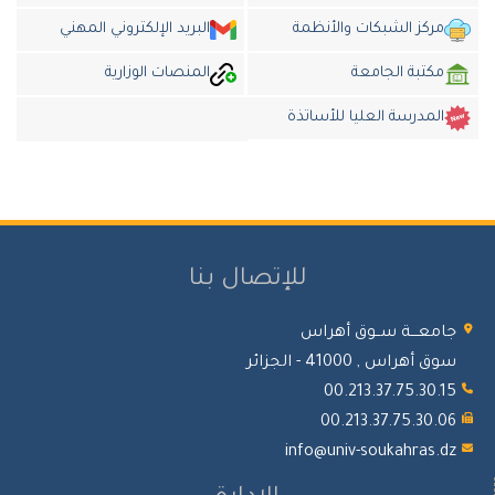
مركز الشبكات والأنظمة
البريد الإلكتروني المهني
مكتبة الجامعة
المنصات الوزارية
المدرسة العليا للأساتذة
للإتصال بنا
امعـــة ســوق أهراس
ق أهراس , 41000 - الجزائر
00.213.37.75.30.1
00.213.37.75.30.0
info@univ-soukahras.d