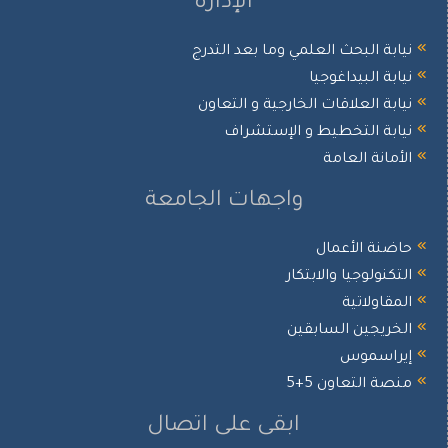
الإدارة
يابة البحث العلمي وما بعد التدرج
يابة البيداغوجيا
يابة العلاقات الخارجية و التعاون
يابة التخطيط و الإستشراف
لأمانة العامة
واجهات الجامعة
اضنة الأعمال
لتكنولوجيا والابتكار
لمقاولاتية
لخريجين السابقين
يراسموس
نصة التعاون 5+5
ابقى على اتصال