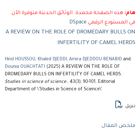
:
هذه الصفحة مجمدة. الوثائق الحديثة متوفرة الآن
المستودع الرقمي
DSpace
A REVIEW ON THE ROLE OF DROMEDARY BULLS
INFERTILITY OF CAMEL HE
Hind HOUSSOU
,
Khaled DJEDDI
,
Amira DJEDDOU BENABID
a
Dounia OUACHTATI
(2025) A REVIEW ON THE ROLE OF
DROMEDARY BULLS ON INFERTILITY OF CAMEL HERDS.
Studies in science of science
, 43(3), 90-101, Editorial
Department of \'Studies in Science of Science\'
ل
ص المقال