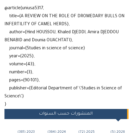
@article{uniusa5317,
title={A REVIEW ON THE ROLE OF DROMEDARY BULLS 
INFERTILITY OF CAMEL HERDS},
author={Hind HOUSSOU, Khaled DJEDDI, Amira DJEDDOU
BENABID and Dounia OUACHTATI},
journal={Studies in science of science}
year={2025},
volume={43},
number={3},
pages={90-101},
publisher={Editorial Department of \'Studies in Science o
Science\'}
}
المنشورات حسب السنوات
2023 (381)
2024 (364)
2025 (72)
2026