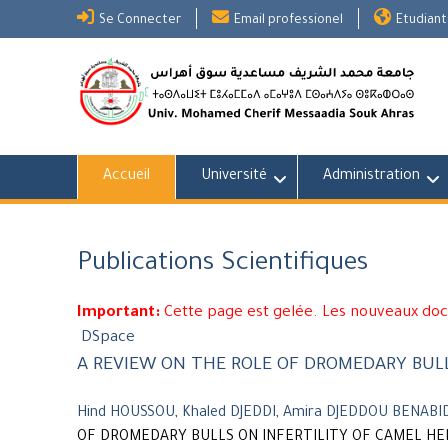
Skip
Se Connecter
Email professionel
Etudiant
to
content
Accueil
Université
Administration
Publications Scientifiques
Important:
Cette page est gelée. Les nouveaux do
DSpace
A REVIEW ON THE ROLE OF DROMEDARY BULL
Hind HOUSSOU
,
Khaled DJEDDI
,
Amira DJEDDOU BENABI
OF DROMEDARY BULLS ON INFERTILITY OF CAMEL HE