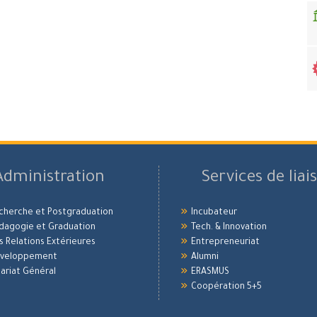
Administration
Services de liai
echerche et Postgraduation
Incubateur
édagogie et Graduation
Tech. & Innovation
es Relations Extérieures
Entrepreneuriat
Développement
Alumni
ariat Général
ERASMUS
Coopération 5+5