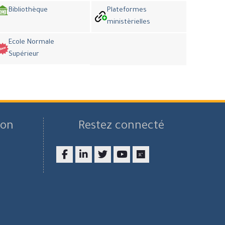
Bibliothèque
Plateformes
ministèrielles
Ecole Normale
Supérieur
son
Restez connecté
Facebook
LinkedIn
twitter
youtube
researchgate