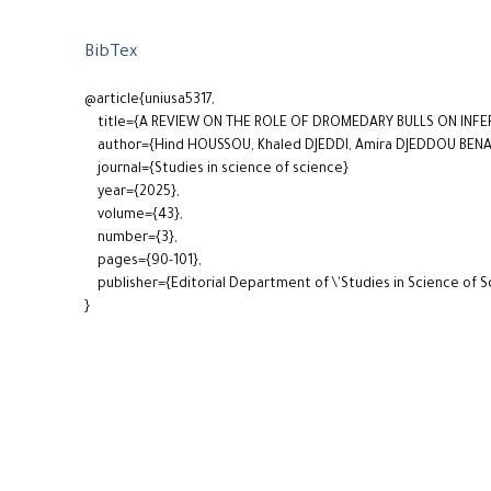
BibTex
@article{uniusa5317,
title={A REVIEW ON THE ROLE OF DROMEDARY BULLS ON INFER
author={Hind HOUSSOU, Khaled DJEDDI, Amira DJEDDOU BENA
journal={Studies in science of science}
year={2025},
volume={43},
number={3},
pages={90-101},
publisher={Editorial Department of \'Studies in Science of S
}