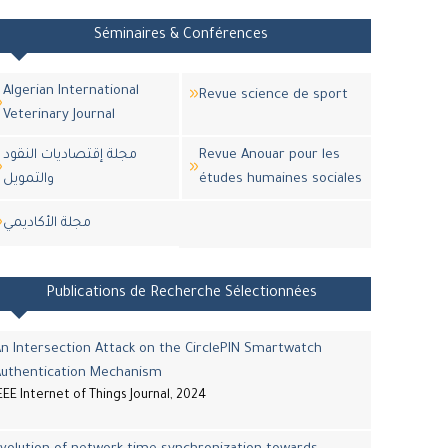
Séminaires & Conférences
Algerian International
Revue science de sport
Veterinary Journal
مجلة إقتصاديات النقود
Revue Anouar pour les
والتمويل
études humaines sociales
مجلة اﻷكاديمي
Publications de Recherche Sélectionnées
n Intersection Attack on the CirclePIN Smartwatch
Authentication Mechanism
EEE Internet of Things Journal, 2024