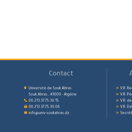
Contact
Université de Souk Ahras
V.R. R
Souk Ahras , 41000 - Algérie
V.R. P
00.213.37.75.30.15
V.R. d
00.213.37.75.30.06
V.R. 
info@univ-soukahras.dz
Secrét