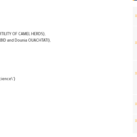
TILITY OF CAMEL HERDS},
BID and Dounia OUACHTATI},
cience\'}