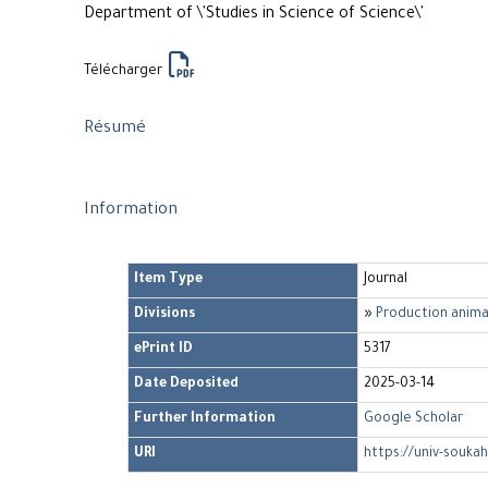
Department of \'Studies in Science of Science\'
Télécharger
Résumé
Information
Item Type
Journal
Divisions
»
Production anima
ePrint ID
5317
Date Deposited
2025-03-14
Further Information
Google Scholar
URI
https://univ-soukah