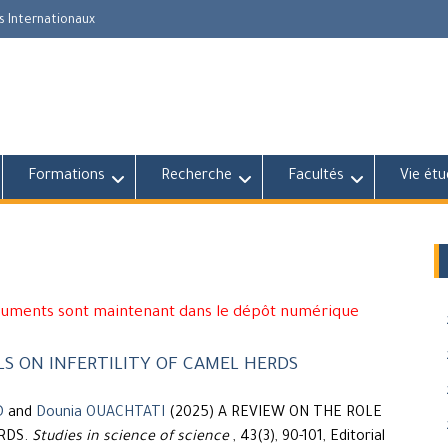
s Internationaux
Formations
Recherche
Facultés
Vie étu
cuments sont maintenant dans le dépôt numérique
S ON INFERTILITY OF CAMEL HERDS
D
and
Dounia OUACHTATI
(2025) A REVIEW ON THE ROLE
RDS.
Studies in science of science
, 43(3), 90-101, Editorial