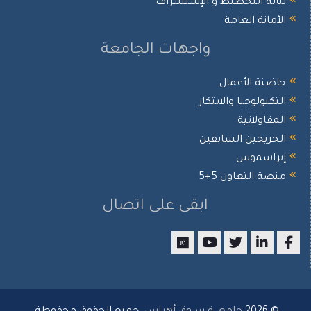
ابة التخطيط و الإستشراف
أمانة العامة
واجهات الجامعة
ضنة الأعمال
تكنولوجيا والابتكار
مقاولاتية
خريجين السابقين
راسموس
صة التعاون 5+5
ابقى على اتصال
researchgate
youtube
twitter
LinkedIn
Facebo