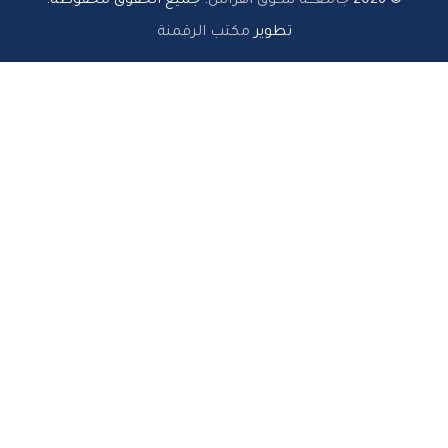
© 2026
جامعـــة ســوق أهراس
. جميع الحقوق محفوظة.
تطوير
مكتب الرقمنة