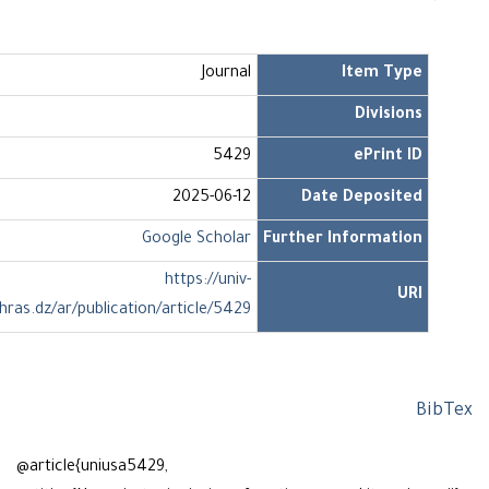
Journal
Item Type
Divisions
5429
ePrint ID
2025-06-12
Date Deposited
Google Scholar
Further Information
https://univ-
URI
soukahras.dz/ar/publication/article/5429
Bi
@article{uniusa5429,