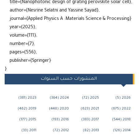
title={Nanophotonic design of grating perovskite solar ce
author={Nesrine Selatni and Yassine Sayad},
journal={Applied Physics A :Materials Science & Process
year={2025},
volume={111},
number={7},
pages={556},
publisher={Springer}
}
المنشورات حسب السنوات
2023 (381)
2024 (364)
2025 (72)
20
2019 (462)
2020 (448)
2021 (623)
202
2015 (177)
2016 (193)
2017 (383)
20
2011 (33)
2012 (72)
2013 (82)
20