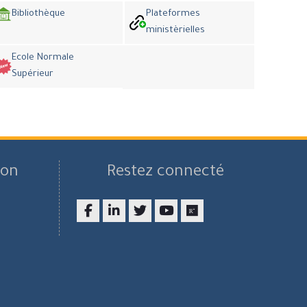
Bibliothèque
Plateformes
ministèrielles
Ecole Normale
Supérieur
son
Restez connecté
Facebook
LinkedIn
twitter
youtube
researchgate