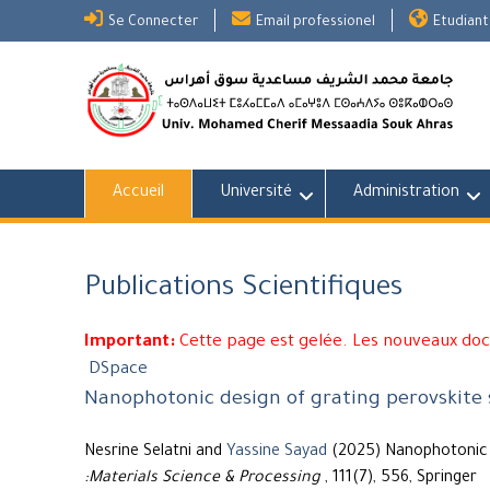
Skip
Se Connecter
Email professionel
Etudiant
to
content
Accueil
Université
Administration
Publications Scientifiques
Important:
Cette page est gelée. Les nouveaux do
DSpace
Nanophotonic design of grating perovskite s
Nesrine Selatni and
Yassine Sayad
(2025) Nanophotonic d
:Materials Science & Processing
, 111(7), 556, Springer