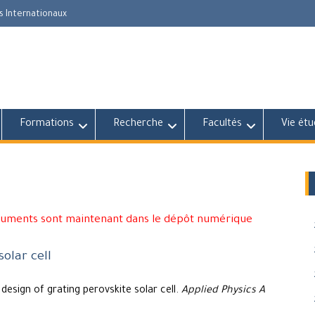
s Internationaux
Formations
Recherche
Facultés
Vie étu
cuments sont maintenant dans le dépôt numérique
olar cell
esign of grating perovskite solar cell.
Applied Physics A