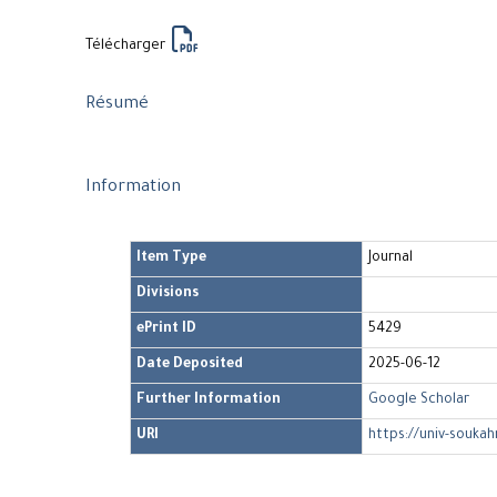
Télécharger
Résumé
Information
Item Type
Journal
Divisions
ePrint ID
5429
Date Deposited
2025-06-12
Further Information
Google Scholar
URI
https://univ-soukah