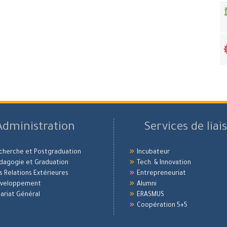
Administration
Services de liai
echerche et Postgraduation
Incubateur
édagogie et Graduation
Tech. & Innovation
es Relations Extérieures
Entrepreneuriat
Développement
Alumni
ariat Général
ERASMUS
Coopération 5+5