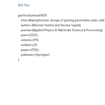
BibTex
@article{uniusa5429,
title={Nanophotonic design of grating perovskite solar cell},
author={Nesrine Selatni and Yassine Sayad},
journal={Applied Physics A :Materials Science & Processing}
year={2025},
volume={111},
number={7},
pages={556},
publisher={Springer}
}