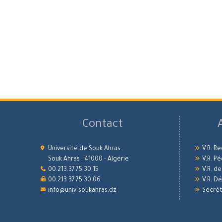
Contact
Université de Souk Ahras
V.R. R
Souk Ahras , 41000 - Algérie
V.R. P
00.213.37.75.30.15
V.R. d
00.213.37.75.30.06
V.R. 
info@univ-soukahras.dz
Secrét