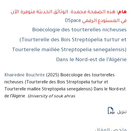
هذه الصفحة مجمدة. الوثائق الحديثة متوفرة الآن
لمستودع الرقمي
DSpace
Bioécologie des tourterelles niche
(Tourterelle des Bois Streptopelia turtu
Tourterelle maillée Streptopelia senegalen
Dans le Nord-est de l’Alg
Khairedine Bouchrite
(2025) Bioécologie des tourterelles
nicheuses (Tourterelle des Bois Streptopelia turtur et
Tourterelle maillée Streptopelia senegalensis) Dans le Nor
de l’Algérie.
University of souk ahras
ل
 المقال