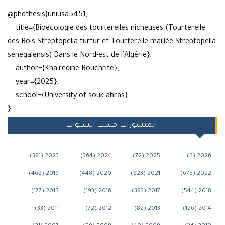
@phdthesis{uniusa5451,
title={Bioécologie des tourterelles nicheuses (Tourterell
des Bois Streptopelia turtur et Tourterelle maillée Strepto
senegalensis) Dans le Nord-est de l’Algérie},
author={Khairedine Bouchrite},
year={2025},
school={University of souk ahras}
}
المنشورات حسب السنوات
2023 (381)
2024 (364)
2025 (72)
202
2019 (462)
2020 (448)
2021 (623)
202
2015 (177)
2016 (193)
2017 (383)
201
2011 (33)
2012 (72)
2013 (82)
201