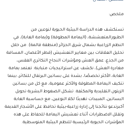
ص:
ف هذه الدراسة البيئية الحيوية لنوعين من
رالمتعششة، (اليمامة المطوقة) و(يمامة الغابة)، في
 الزراعية بشمال شرق الجزائر (منطقة قالمة). من خلال
 العلاقات بين معايير التعشيش (قطر الأغصان، المسافة
لجذع، عمق العش ومؤشرات النجاح التكاثري الفقس،
ة العش)، نكشف عن استراتيجيات متباينة: تعتمد يمامة
ة، الأكثر تخصصًا، بشدة على بساتين البرتقال للتكاثر، بينما
 اليمامة المطوقة والأكثر عمومية، مع كل من بساتين
ون التقليدية والمكثفة. تشكل الضغوط البشرية تحويل
تين، المبيدات تهديدًا لكلا النوعين، مع حساسية الغابة
دعو نتائجنا إلى إدارة زراعية-بيئية تحافظ على الأشجار القديمة
ل الاضطرابات أثناء تعشيش اليمامة للحفاظ على هذه
رات الحيوية الرئيسية للنظم البيئية المتوسطية.