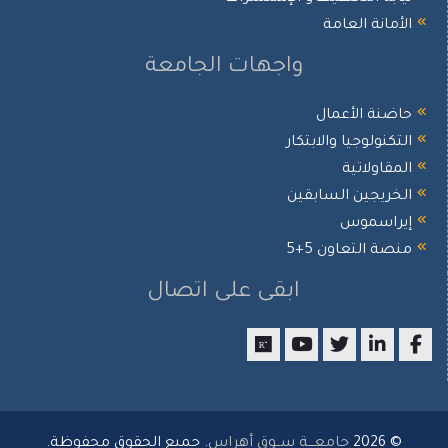
أمانة العامة
واجهات الجامعة
ضنة الأعمال
تكنولوجيا والابتكار
مقاولاتية
خريجين السابقين
يراسموس
صة التعاون 5+5
ابقى على اتصال
researchgate
youtube
twitter
LinkedIn
Facebo
© 2026
جامعـــة ســوق أهراس
. جميع الحقوق محفوظة.