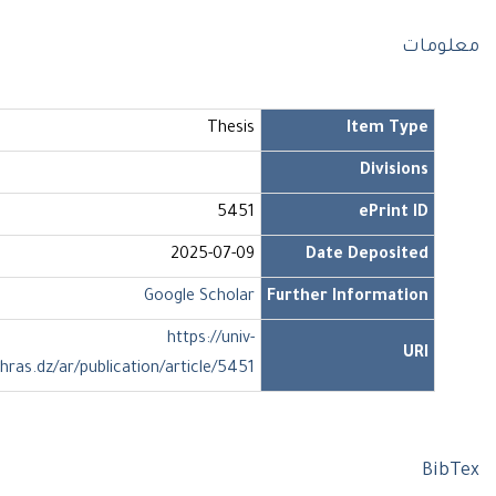
ومات
Thesis
Item Type
Divisions
5451
ePrint ID
2025-07-09
Date Deposited
Google Scholar
Further Information
https://univ-
URI
soukahras.dz/ar/publication/article/5451
Bi