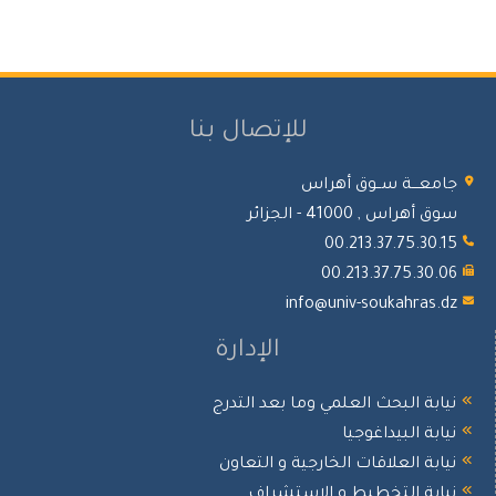
للإتصال بنا
معـــة ســوق أهراس
 أهراس , 41000 - الجزائر
00.213.37.75.30.
00.213.37.75.30.
info@univ-soukahras.
الإدارة
ابة البحث العلمي وما بعد التدرج
ابة البيداغوجيا
ابة العلاقات الخارجية و التعاون
ابة التخطيط و الإستشراف