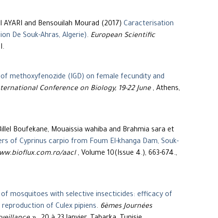
 AYARI and Bensouilah Mourad (2017)
Caracterisation
.
European Scientific
I.
 of methoxyfenozide (IGD) on female fecundity and
ternational Conference on Biology, 19-22 June
, Athens,
llel Boufekane, Mouaissia wahiba and Brahmia sara et
ers of Cyprinus carpio from Foum El-khanga Dam, Souk-
/www.bioflux.com.ro/aacl
, Volume 10(Issue 4.), 663-674.,
 of mosquitoes with selective insecticides: efficacy of
reproduction of Culex pipiens
.
6èmes Journées