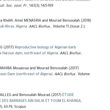
E MACROULE FULICA ATRA DANS LES ZONES HUMIDES
ull. Soc. zool. Fr
, 143(3), 145-169
 Khélifi, Amel MENASRIA and Mourad Bensouilah (2018)
uk-Ahras, Algeria
.
AACL Bioflux,
, Volume 11,(Issue 2.),
G (2017)
Reproductive biology of Algerian barb
ni Haroun dam, north-east of Algeria
.
AACL Bioflux
,
WAHIBA Mouaissia and Mourad Bensouilah (2017)
aroun Dam (north-east of Algeria)
.
AACL Bioflux
, Volume
UALLEG and Bensouilah Mourad (2017)
ÉTUDE
 DES BARRAGES AIN DALIA ET FOUM EL-KHANGA,
2), 63-76, Scopus