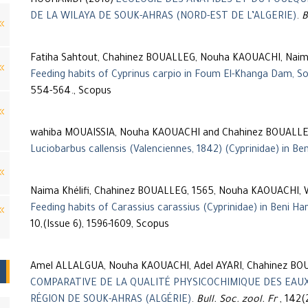
HOUHAMDI (2018)
ÉCOLOGIE DES ANATIDÉS ET DU FOULQU
DE LA WILAYA DE SOUK-AHRAS (NORD-EST DE L’ALGERIE)
.
B
Fatiha Sahtout, Chahinez BOUALLEG, Nouha KAOUACHI, Naima
Feeding habits of Cyprinus carpio in Foum El-Khanga Dam, So
554-564., Scopus
wahiba MOUAISSIA, Nouha KAOUACHI and Chahinez BOUALLE
Luciobarbus callensis (Valenciennes, 1842) (Cyprinidae) in Be
Naima Khélifi, Chahinez BOUALLEG, 1565, Nouha KAOUACHI, 
Feeding habits of Carassius carassius (Cyprinidae) in Beni H
10,(Issue 6), 1596-1609, Scopus
Amel ALLALGUA, Nouha KAOUACHI, Adel AYARI, Chahinez BO
COMPARATIVE DE LA QUALITÉ PHYSICOCHIMIQUE DES EAUX
RÉGION DE SOUK-AHRAS (ALGÉRIE)
.
Bull. Soc. zool. Fr
, 142(