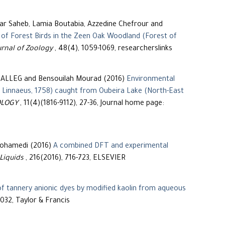
ar Saheb, Lamia Boutabia, Azzedine Chefrour and
 of Forest Birds in the Zeen Oak Woodland (Forest of
urnal of Zoology
, 48(4), 1059-1069, researcherslinks
UALLEG and Bensouilah Mourad (2016)
Environmental
 Linnaeus, 1758) caught from Oubeira Lake (North-East
OLOGY
, 11(4)(1816-9112), 27-36, Journal home page:
Mohamedi (2016)
A combined DFT and experimental
Liquids
, 216(2016), 716-723, ELSEVIER
f tannery anionic dyes by modified kaolin from aqueous
032, Taylor & Francis