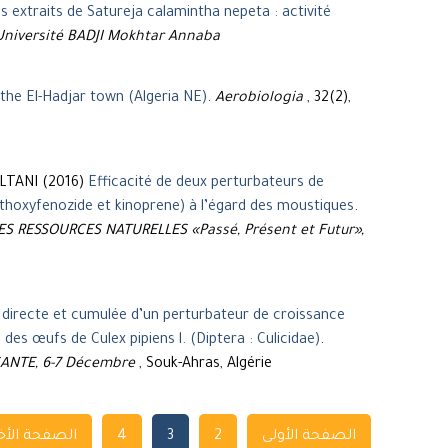
es extraits de Satureja calamintha nepeta : activité
Université BADJI Mokhtar Annaba
 the El-Hadjar town (Algeria NE)
.
Aerobiologia
, 32(2),
LTANI (2016)
Efficacité de deux perturbateurs de
ethoxyfenozide et kinoprene) à l’égard des moustiques
.
DES RESSOURCES NATURELLES «Passé, Présent et Futur»,
é directe et cumulée d’un perturbateur de croissance
s œufs de Culex pipiens l. (Diptera : Culicidae)
.
SANTE, 6-7 Décembre
, Souk-Ahras, Algérie
Navigation
الصفحة الأولى
2
3
4
الصفحة الأخ