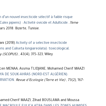
 d’un nouvel insecticide sélectif à faible risque
ex pipiens) : Activité ovicide et Adulticide
.
7ème
ars 2018. Bizerte, Tunisie.
ani (2018)
Activity of a selective insecticide
s and Culiseta longiareolata): toxicological,
gy (SCOPUS)
, 43(4), 315–323, Wiley
hcen MENAA, Assma TLIDJANE, Mohamed Cherif MAAZI
YA DE SOUK-AHRAS (NORD-EST ALGÉRIEN):
ERVATION
.
Revue d’Ecologie (Terre et Vie)
, 73(2), 167-
amed-Cherif MAAZI, Zihad BOUSLAMA and Moussa