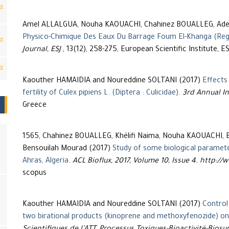
Amel ALLALGUA, Nouha KAOUACHI, Chahinez BOUALLEG, Adel
Journal, ESJ
, 13(12), 258-275, European Scientific Institute, ES
Kaouther HAMAIDIA and Noureddine SOLTANI (2017)
Effects
fertility of Culex pipiens L. (Diptera : Culicidae)
.
3rd Annual In
Greece
1565, Chahinez BOUALLEG, Khélifi Naima, Nouha KAOUACHI, Bi
Bensouilah Mourad (2017)
Study of some biological paramet
Ahras, Algeria
.
ACL Bioflux, 2017, Volume 10, Issue 4. http:/
scopus
Kaouther HAMAIDIA and Noureddine SOLTANI (2017)
Control
two birational products (kinoprene and methoxyfenozide) on 