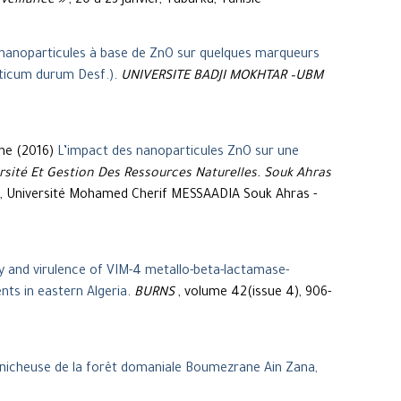
veillance »
, 20 à 23 Janvier, Tabarka, Tunisie
 nanoparticules à base de ZnO sur quelques marqueurs
iticum durum Desf.)
.
UNIVERSITE BADJI MOKHTAR –UBM
ne (2016)
L’impact des nanoparticules ZnO sur une
ersité Et Gestion Des Ressources Naturelles. Souk Ahras
, Université Mohamed Cherif MESSAADIA Souk Ahras -
 and virulence of VIM-4 metallo-beta-lactamase-
ts in eastern Algeria
.
BURNS
, volume 42(issue 4), 906-
 nicheuse de la forêt domaniale Boumezrane Ain Zana,