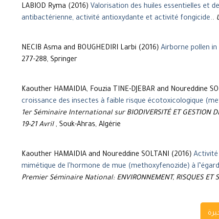
LABIOD Ryma (2016)
Valorisation des huiles essentielles et d
antibactérienne, activité antioxydante et activité fongicide.
.
NECIB Asma and BOUGHEDIRI Larbi (2016)
Airborne pollen in
277-288, Springer
Kaouther HAMAIDIA, Fouzia TINE-DJEBAR and Noureddine SO
croissance des insectes à faible risque écotoxicologique (m
1er Séminaire International sur BIODIVERSITÉ ET GESTION 
19-21 Avril
, Souk-Ahras, Algérie
Kaouther HAMAIDIA and Noureddine SOLTANI (2016)
Activit
mimétique de l'hormone de mue (methoxyfenozide) à l’égard de
Premier Séminaire National: ENVIRONNEMENT, RISQUES ET 
يرة