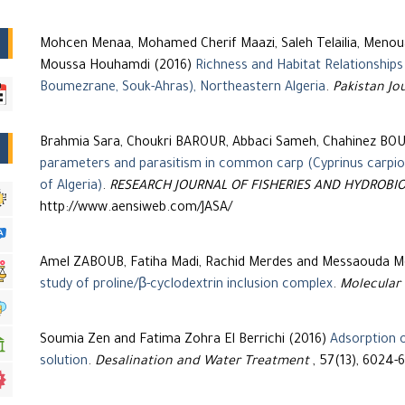
Mohcen Menaa, Mohamed Cherif Maazi, Saleh Telailia, Menou
Moussa Houhamdi (2016)
Richness and Habitat Relationships
Boumezrane, Souk-Ahras), Northeastern Algeria
.
Pakistan Jo
Brahmia Sara, Choukri BAROUR, Abbaci Sameh, Chahinez BO
parameters and parasitism in common carp (Cyprinus carpio
of Algeria)
.
RESEARCH JOURNAL OF FISHERIES AND HYDROBI
http://www.aensiweb.com/JASA/
Amel ZABOUB, Fatiha Madi, Rachid Merdes and Messaouda 
study of proline/β-cyclodextrin inclusion complex
.
Molecular 
Soumia Zen and Fatima Zohra El Berrichi (2016)
Adsorption o
solution
.
Desalination and Water Treatment
, 57(13), 6024-6