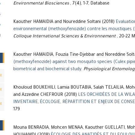
Environmental Biosciences
, 7(4), 1-7, Database
)
)
Kaouther HAMAIDIA and Noureddine Soltani (2018)
Evaluation
)
environnemental (methoxyfenozide) contre les moustiques (Cul
ا
Colloque International Sciences & Environnement
, 20-22 M
Kaouther HAMAIDIA, Fouzia Tine-Djebbar and Noreddine Solt
(methoxyfenozide) against two mosquito species (Culex pipien
biometrical and biochemical study
.
Physiological Entomolo
Khouloud BOUKEHILI, Lamia BOUTABIA, Salah TELAILIA, Mo
and Azzedine CHEFROUR (2018)
LES ORCHIDÉES DE LA WILA
INVENTAIRE, ÉCOLOGIE, RÉPARTITION ET ENJEUX DE CONS
179
Mouna BENRADIA, Mohcen MENAA, Kaouther GUELLATI, Moh