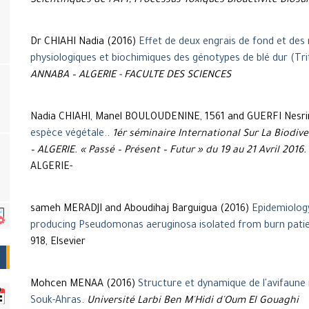
Scientifiques de l’ATT, Processus Toxiques-Bioactivité-Biosur
Dr CHIAHI Nadia (2016)
Effet de deux engrais de fond et des
physiologiques et biochimiques des génotypes de blé dur (Tr
ANNABA – ALGERIE - FACULTE DES SCIENCES
Nadia CHIAHI, Manel BOULOUDENINE, 1561 and GUERFI Nesri
espèce végétale.
.
1ér séminaire International Sur La Biodiv
– ALGERIE. « Passé – Présent – Futur » du 19 au 21 Avril 2016.
ALGERIE-
sameh MERADJI and Aboudihaj Barguigua (2016)
Epidemiology
producing Pseudomonas aeruginosa isolated from burn patien
918, Elsevier
Mohcen MENAA (2016)
Structure et dynamique de l'avifaune
Souk-Ahras
.
Université Larbi Ben M'Hidi d'Oum El Gouaghi