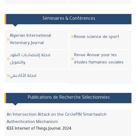
Séminaires & Conférences
Algerian International
Revue science de sport
Veterinary Journal
مجلة إقتصاديات النقود
Revue Anouar pour les
والتمويل
études humaines sociales
مجلة اﻷكاديمي
Publications de Recherche Sélectionnées
An Intersection Attack on the CirclePIN Smartwatch
Authentication Mechanism
IEEE Internet of Things Journal, 2024