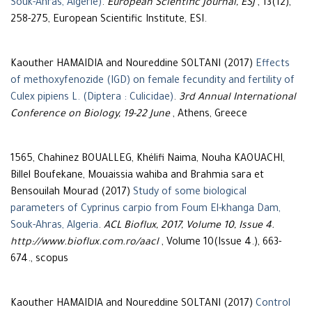
.
European Scientific Journal, ESJ
, 13(12),
258-275, European Scientific Institute, ESI.
Kaouther HAMAIDIA and Noureddine SOLTANI (2017)
Effects
of methoxyfenozide (IGD) on female fecundity and fertility of
Culex pipiens L. (Diptera : Culicidae)
.
3rd Annual International
Conference on Biology, 19-22 June
, Athens, Greece
1565, Chahinez BOUALLEG, Khélifi Naima, Nouha KAOUACHI,
Billel Boufekane, Mouaissia wahiba and Brahmia sara et
Bensouilah Mourad (2017)
Study of some biological
parameters of Cyprinus carpio from Foum El-khanga Dam,
Souk-Ahras, Algeria
.
ACL Bioflux, 2017, Volume 10, Issue 4.
http://www.bioflux.com.ro/aacl
, Volume 10(Issue 4.), 663-
674., scopus
Kaouther HAMAIDIA and Noureddine SOLTANI (2017)
Control