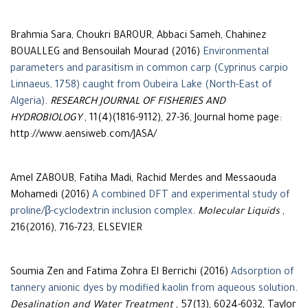
Brahmia Sara, Choukri BAROUR, Abbaci Sameh, Chahinez
BOUALLEG and Bensouilah Mourad (2016)
Environmental
parameters and parasitism in common carp (Cyprinus carpio
Linnaeus, 1758) caught from Oubeira Lake (North-East of
Algeria)
.
RESEARCH JOURNAL OF FISHERIES AND
HYDROBIOLOGY
, 11(4)(1816-9112), 27-36, Journal home page:
http://www.aensiweb.com/JASA/
Amel ZABOUB, Fatiha Madi, Rachid Merdes and Messaouda
Mohamedi (2016)
A combined DFT and experimental study of
proline/β-cyclodextrin inclusion complex
.
Molecular Liquids
,
216(2016), 716-723, ELSEVIER
Soumia Zen and Fatima Zohra El Berrichi (2016)
Adsorption of
tannery anionic dyes by modified kaolin from aqueous solution
.
Desalination and Water Treatment
, 57(13), 6024-6032, Taylor