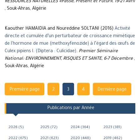
RESSOURCES NATURELLES «Passé, Présent et Futur», 19-21 Avril
, Souk-Ahras, Algérie
Kaouther HAMAIDIA and Noureddine SOLTANI (2016)
Activité
directe et cumulée d’un perturbateur de croissance mimétique
de l'hormone de mue (methoxyfenozide) à l’égard des œufs de
Culex pipiens l. (Diptera : Culicidae)
.
Premier Séminaire
National: ENVIRONNEMENT, RISQUES ET SANTE, 6-7 Décembre
,
Souk-Ahras, Algérie
Navigation
Première page
2
3
4
Dernière page
Publications par Année
2026 (5)
2025 (72)
2024 (364)
2023 (381)
2022 (675)
2021 (623)
2020 (448)
2019 (462)