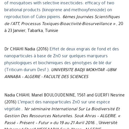
of mosquitoes with selective insecticides: efficacy of two
birational products (kinoprene and methoxyfenozide) on
reproduction of Culex pipiens
.
6èmes Journées Scientifiques
de l’ATT, Processus Toxiques-Bioactivité-Biosurveillance »
, 20
à 23 Janvier, Tabarka, Tunisie
Dr CHIAHI Nadia (2016)
Effet de deux engrais de fond et des
nanoparticules à base de ZnO sur quelques marqueurs
physiologiques et biochimiques des génotypes de blé dur
(Triticum durum Desf.)
.
UNIVERSITE BADJI MOKHTAR –UBM
ANNABA – ALGERIE - FACULTE DES SCIENCES
Nadia CHIAHI, Manel BOULOUDENINE, 1561 and GUERFI Nesrine
(2016)
L’impact des nanoparticules ZnO sur une espèce
végétale.
.
1ér séminaire International Sur La Biodiversité Et
Gestion Des Ressources Naturelles. Souk Ahras – ALGERIE. «
Passé – Présent – Futur » du 19 au 21 Avril 2016.
, Université