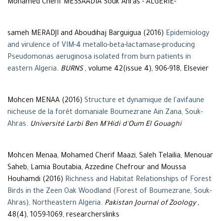
Mohamed Cherif MESSAADIA Souk Ahras - ALGERIE-
sameh MERADJI and Aboudihaj Barguigua (2016)
Epidemiology
and virulence of VIM-4 metallo-beta-lactamase-producing
Pseudomonas aeruginosa isolated from burn patients in
eastern Algeria
.
BURNS
, volume 42(issue 4), 906-918, Elsevier
Mohcen MENAA (2016)
Structure et dynamique de l'avifaune
nicheuse de la forêt domaniale Boumezrane Ain Zana, Souk-
Ahras
.
Université Larbi Ben M'Hidi d'Oum El Gouaghi
Mohcen Menaa, Mohamed Cherif Maazi, Saleh Telailia, Menouar
Saheb, Lamia Boutabia, Azzedine Chefrour and Moussa
Houhamdi (2016)
Richness and Habitat Relationships of Forest
Birds in the Zeen Oak Woodland (Forest of Boumezrane, Souk-
Ahras), Northeastern Algeria
.
Pakistan Journal of Zoology
,
48(4), 1059-1069, researcherslinks