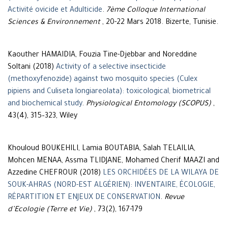
Activité ovicide et Adulticide
.
7ème Colloque International
Sciences & Environnement
, 20-22 Mars 2018. Bizerte, Tunisie.
Kaouther HAMAIDIA, Fouzia Tine-Djebbar and Noreddine
Soltani (2018)
Activity of a selective insecticide
(methoxyfenozide) against two mosquito species (Culex
pipiens and Culiseta longiareolata): toxicological, biometrical
and biochemical study
.
Physiological Entomology (SCOPUS)
,
43(4), 315–323, Wiley
Khouloud BOUKEHILI, Lamia BOUTABIA, Salah TELAILIA,
Mohcen MENAA, Assma TLIDJANE, Mohamed Cherif MAAZI and
Azzedine CHEFROUR (2018)
LES ORCHIDÉES DE LA WILAYA DE
SOUK-AHRAS (NORD-EST ALGÉRIEN): INVENTAIRE, ÉCOLOGIE,
RÉPARTITION ET ENJEUX DE CONSERVATION
.
Revue
d’Ecologie (Terre et Vie)
, 73(2), 167-179