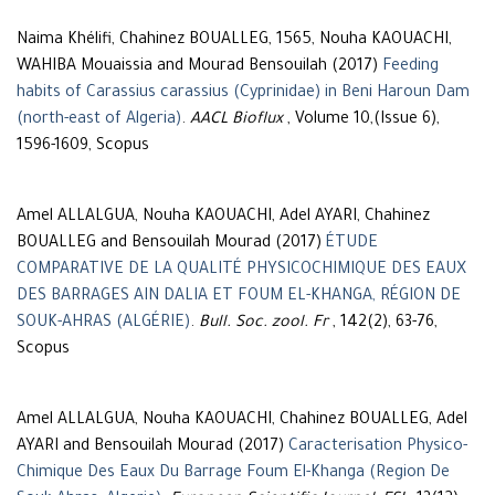
Naima Khélifi, Chahinez BOUALLEG, 1565, Nouha KAOUACHI,
WAHIBA Mouaissia and Mourad Bensouilah (2017)
Feeding
habits of Carassius carassius (Cyprinidae) in Beni Haroun Dam
(north-east of Algeria)
.
AACL Bioflux
, Volume 10,(Issue 6),
1596-1609, Scopus
Amel ALLALGUA, Nouha KAOUACHI, Adel AYARI, Chahinez
BOUALLEG and Bensouilah Mourad (2017)
ÉTUDE
COMPARATIVE DE LA QUALITÉ PHYSICOCHIMIQUE DES EAUX
DES BARRAGES AIN DALIA ET FOUM EL-KHANGA, RÉGION DE
SOUK-AHRAS (ALGÉRIE)
.
Bull. Soc. zool. Fr
, 142(2), 63-76,
Scopus
Amel ALLALGUA, Nouha KAOUACHI, Chahinez BOUALLEG, Adel
AYARI and Bensouilah Mourad (2017)
Caracterisation Physico-
Chimique Des Eaux Du Barrage Foum El-Khanga (Region De