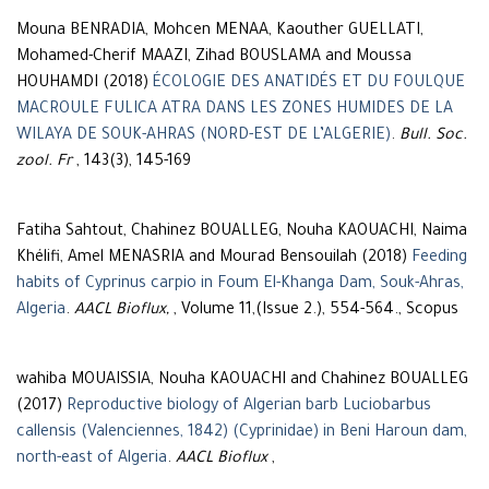
Mouna BENRADIA, Mohcen MENAA, Kaouther GUELLATI,
Mohamed-Cherif MAAZI, Zihad BOUSLAMA and Moussa
HOUHAMDI (2018)
ÉCOLOGIE DES ANATIDÉS ET DU FOULQUE
MACROULE FULICA ATRA DANS LES ZONES HUMIDES DE LA
WILAYA DE SOUK-AHRAS (NORD-EST DE L’ALGERIE)
.
Bull. Soc.
zool. Fr
, 143(3), 145-169
Fatiha Sahtout, Chahinez BOUALLEG, Nouha KAOUACHI, Naima
Khélifi, Amel MENASRIA and Mourad Bensouilah (2018)
Feeding
habits of Cyprinus carpio in Foum El-Khanga Dam, Souk-Ahras,
Algeria
.
AACL Bioflux,
, Volume 11,(Issue 2.), 554-564., Scopus
wahiba MOUAISSIA, Nouha KAOUACHI and Chahinez BOUALLEG
(2017)
Reproductive biology of Algerian barb Luciobarbus
callensis (Valenciennes, 1842) (Cyprinidae) in Beni Haroun dam,
north-east of Algeria
.
AACL Bioflux
,