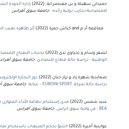
حميداني سهيلة و بن معنصر اية. (2022)
إدارة الجودة ال
الاقتصادية-تجارب دولية رائدة-
.
جامعة سوق أهراس
قماقمة أد م and كناش حمزة (2022)
لشقر وسام و يحياوي ندى (2022)
تحديات الانفتاح الاقت
الوطنية - دراسة حالة قطاع اقتصادي
.
جامعة سوق أهرا
صمايدية شهرة زاد و نزار حنان (2022)
دراسة حالة شركة EUROPA SPORT – عنابة
.
جامعة سوق أ
عبيد شمس (2022)
- BEA في ولاية سوق اىراس
.
جامعة سوق أهراس
عواينية أميرة (2022)