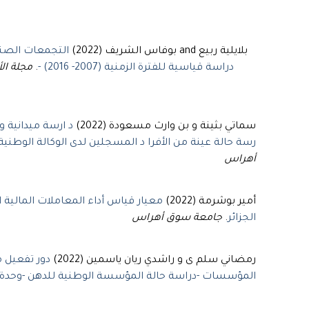
بلايلية ربيع and بوفاس الشريف (2022)
التجمعات الصناع
دراسة قياسية للفترة الزمنية (2007- 2016) -
.
مجلة ال
سماتي بثينة و بن وارث مسعودة (2022)
د ارسة ميدانية و
رسة حالة عينة من الأفرا د المسجلين لدى الوكالة الوطنية لدعم وتنمية ا
أهراس
أمير بوشرمة (2022)
معيار قياس أداء المعاملات المالية ا
الجزائر
.
جامعة سوق أهراس
رمضاني سلم ى و راشدي ريان ياسمين (2022)
دور تفعيل 
المؤسسات -دراسة حالة المؤسسة الوطنية للدهن -وحد