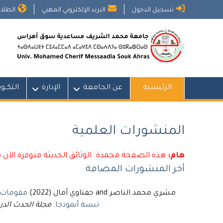
Ski
تسجيل الدخول
البريد الإلكتروني المهني
الطلاب
t
conten
الرئيسية
عن الجامعة
الإدارة
التكــو
المنشورات العلمية
هام:
هذه الصفحة مجمدة. الوثائق الحديثة متوفرة الآن 
أخر المنشورات المضافة
مشري محمد الناصر and حفناوي آمال (2022)
مقومات و
تبسة أنموذجا
.
مجلة الحدث الدر