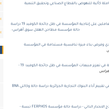
شاملة كآلية للنهوض بالقطاع الصناعي وتحقيق التنمية
أثر ظاهرة تغيب العاملين على إنتاجية المؤسسة في ظل جائحة الكوفيد 19 دراسة
حالة مؤسسة مطاحن الهلال سوق أهراس-
.
صادي وفرص بناء ميزة تنافسية مستدامة في المؤسسة
س
دور التجارة الإلكترونية في تعزيز مبيعات المؤسسة في ظل جائحة الكوفيد- 19 -
هراس
مدى إستخدام بطاقة الأداء المتوازن في تقييم أداء البنوك التجارية الجزائرية دراسة حالة وكالتي BNA
التنبؤ بحجم المبيعات باستخدام نماذج الانحدار الذاتي - دراسة حالة مؤسسة FERPHOS تبسة -