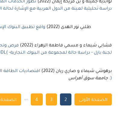
لوابدية جميلة و بن فريحة إيمان (2022)
تطور الخدمات الما
دراسة تحليلية لعينة من الدول العربية مع الإشارة لحالة ال
طلبي نور الهدى (2022)
واقع تطبيق البنوك الإسلاعية لمقررات بازل 
قشابي شيماء و مسمي فاطمة الزهراء (2022)
فرص وتحد
لجنة بازل - دراسة حالة لمجموعة من البنوك التجارية- )CNEP-CPA –BADR –BDL
برهوشي شيماء و صاري ريان (2022)
اقتصاديات الطاقة ال
(
.
جامعة سوق أهراس
Navigation
...
الصفحة الأولى
2
3
4
الصفحة ا