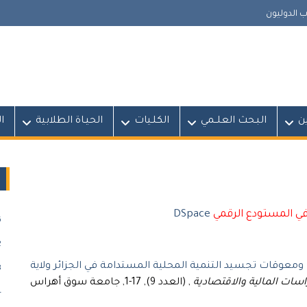
 الدوليون
ين
البـحث العلــمي
الكلـيات
الحيـاة الطلابية
ا
في المستودع الرقمي
DSpace
)
)
معوقات تجسيد التنمية المحلية المستدامة في الجزائر ولاية
)
اسات المالية والاقتصادية
, (العدد 9), 17-1, جامعة سوق أهراس
)