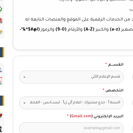
ب.
 من الخدمات الرقمية على الموقع والمنصات التابعة له.
(a-z)
والكبير
(A-Z)
والأرقام
(0-9)
والرموز
(!@#$^&*-
القســــم
*
التخصص
*
البريد الإلكتروني (
Gmail.com
)
*