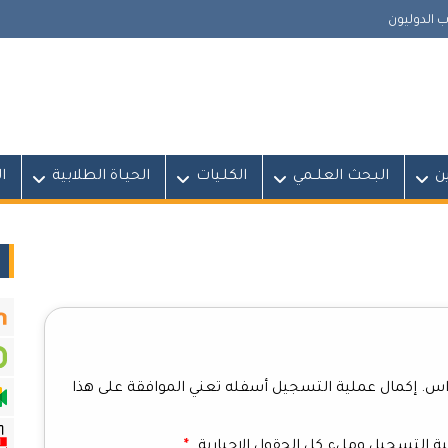
 الدوليون
ين
البـحث العلــمي
الكلـيات
الحيـاة الطلابية
ا
. إكمال عملية التسجيل أسفله تعني الموافقة على هذا
ة التسجيل وملء كل الحقول الإجبارية.
*