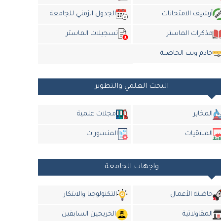
أرشيف الامتحانات
الجدول الزمني للجامعة
مذكرات الماستر
تسجيلات الماستر
خادم ويب الحاضنة
البحث العلمي والتطوير
المخابر
مجلات علمية
الملتقيات
المنشورات
واجهات الجامعة
حاضنة الأعمال
التكنولوجيا والابتكار
المقاولاتية
الخريجين السابقين