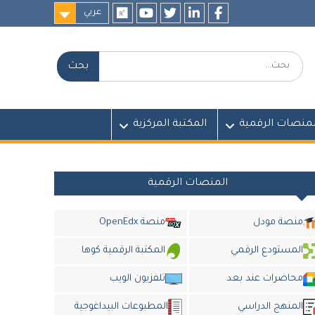
عربي
researchgate
youtube
twitter
LinkedIn
Facebook
بحث:
لمنصات الرقمية
المكتبة المركزية
المنصات الرقمية
منصة مودل
منصة OpenEdx
المستودع الرقمي
المكتبة الرقمية كوها
محاضرات عند بعد
تلفزيون الويب
المنهج الدراسي
المطبوعات البيداغوجية