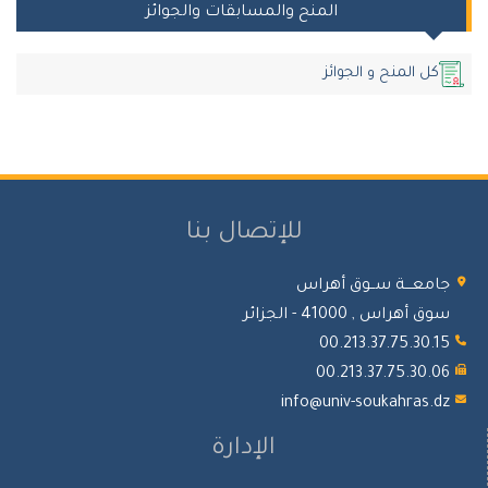
المنح والمسابقات والجوائز
كل المنح و الجوائز
للإتصال بنا
جامعـــة ســوق أهراس
سوق أهراس , 41000 - الجزائر
00.213.37.75.30.15
00.213.37.75.30.06
info@univ-soukahras.dz
الإدارة