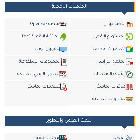
المنصات الرقمية
منصة مودل
منصة OpenEdx
المستودع الرقمي
المكتبة الرقمية كوها
محاضرات عند بعد
تلفزيون الويب
المنهج الدراسي
المطبوعات البيداغوجية
أرشيف الامتحانات
الجدول الزمني للجامعة
مذكرات الماستر
تسجيلات الماستر
خادم ويب الحاضنة
البحث العلمي والتطوير
المخابر
مجلات علمية