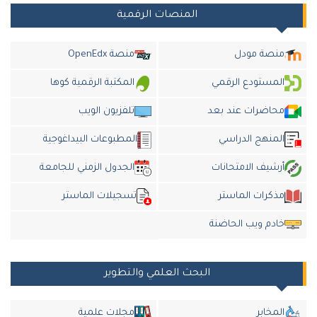
المنصات الرقمية
منصة مودل
منصة OpenEdx
المستودع الرقمي
المكتبة الرقمية كوها
محاضرات عند بعد
تلفزيون الويب
المنهج الدراسي
المطبوعات البيداغوجية
أرشيف الامتحانات
الجدول الزمني للجامعة
مذكرات الماستر
تسجيلات الماستر
خادم ويب الحاضنة
البحث العلمي والتطوير
المخابر
مجلات علمية