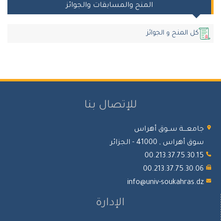
المنح والمسابقات والجوائز
كل المنح و الجوائز
للإتصال بنا
جامعـــة ســوق أهراس
سوق أهراس , 41000 - الجزائر
00.213.37.75.30.15
00.213.37.75.30.06
info@univ-soukahras.dz
الإدارة