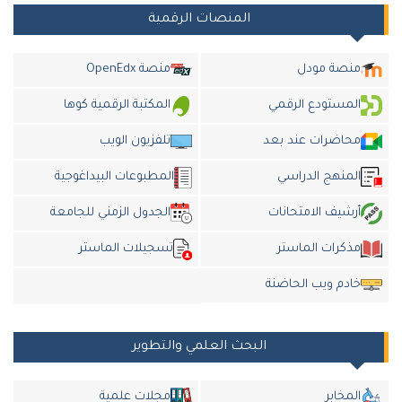
المنصات الرقمية
منصة مودل
منصة OpenEdx
المستودع الرقمي
المكتبة الرقمية كوها
محاضرات عند بعد
تلفزيون الويب
المنهج الدراسي
المطبوعات البيداغوجية
أرشيف الامتحانات
الجدول الزمني للجامعة
مذكرات الماستر
تسجيلات الماستر
خادم ويب الحاضنة
البحث العلمي والتطوير
المخابر
مجلات علمية