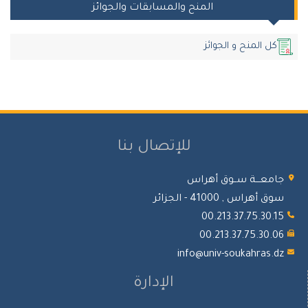
المنح والمسابقات والجوائز
كل المنح و الجوائز
للإتصال بنا
جامعـــة ســوق أهراس
سوق أهراس , 41000 - الجزائر
00.213.37.75.30.15
00.213.37.75.30.06
info@univ-soukahras.dz
الإدارة