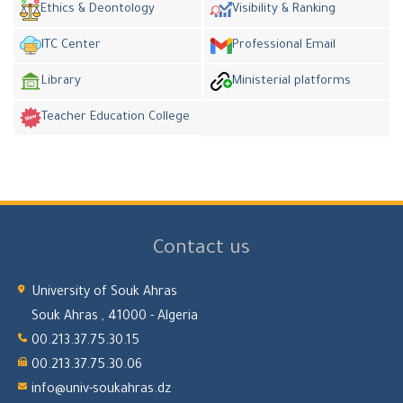
Ethics & Deontology
Visibility & Ranking
ITC Center
Professional Email
Library
Ministerial platforms
Teacher Education College
Contact us
University of Souk Ahras
Souk Ahras , 41000 - Algeria
00.213.37.75.30.15
00.213.37.75.30.06
info@univ-soukahras.dz