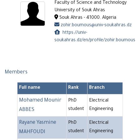
Faculty of Science and Technology
University of Souk Ahras
Souk Ahras - 41000. Algeria
zohir.boumous@univ-soukahras.dz
https://univ-
soukahras.dz/en/profile/zohir.boumous
Members
Full name
Rank
Branch
Mohamed Mounir
PhD
Electrical
student
Engineering
ABBES
Rayane Yasmine
PhD
Electrical
student
Engineering
MAHFOUDI