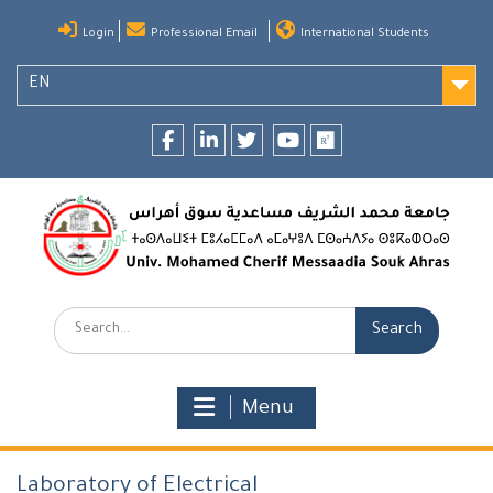
Skip
Login
Professional Email
International Students
to
content
EN
Facebook
LinkedIn
twitter
youtube
researchgate
Search:
Menu
Laboratory of Electrical