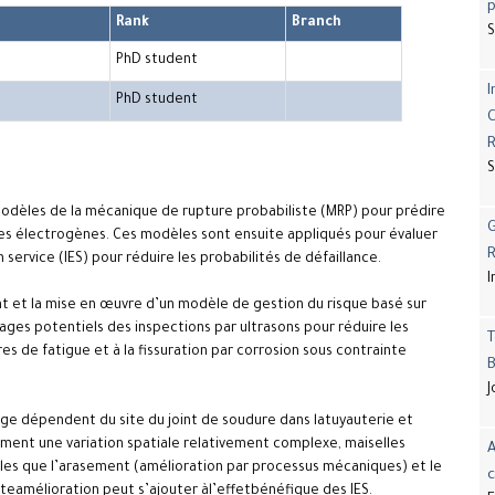
p
Rank
Branch
S
PhD student
I
PhD student
C
R
S
modèles de la mécanique de rupture probabiliste (MRP) pour prédire
G
ires électrogènes. Ces modèles sont ensuite appliqués pour évaluer
R
 service (IES) pour réduire les probabilités de défaillance.
I
t et la mise en œuvre d’un modèle de gestion du risque basé sur
tages potentiels des inspections par ultrasons pour réduire les
T
res de fatigue et à la fissuration par corrosion sous contrainte
B
J
age dépendent du site du joint de soudure dans latuyauterie et
ment une variation spatiale relativement complexe, maiselles
A
les que l’arasement (amélioration par processus mécaniques) et le
c
eamélioration peut s’ajouter àl’effetbénéfique des IES.