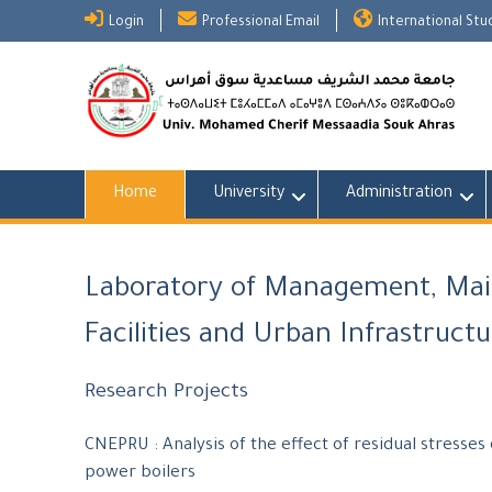
Skip
Login
Professional Email
International St
to
content
Home
University
Administration
Laboratory of Management, Main
Facilities and Urban Infrastructu
Research Projects
CNEPRU : Analysis of the effect of residual stresses o
power boilers