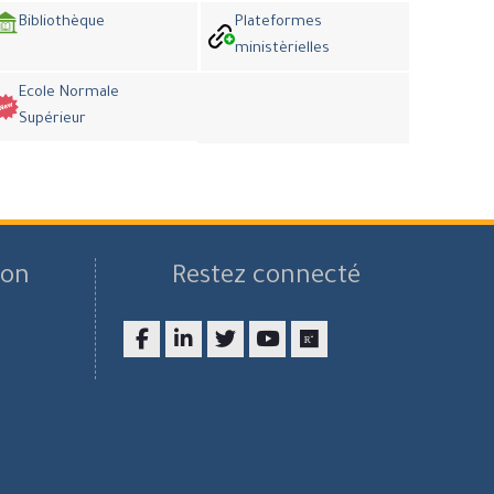
Bibliothèque
Plateformes
ministèrielles
Ecole Normale
Supérieur
son
Restez connecté
Facebook
LinkedIn
twitter
youtube
researchgate