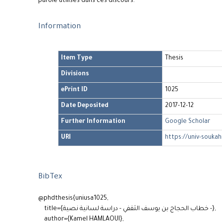
parole utilisés dans ces discours.
Information
Item Type
Thesis
Divisions
ePrint ID
1025
Date Deposited
2017-12-12
Further Information
Google Scholar
URI
https://univ-soukah
BibTex
@phdthesis{uniusa1025,
title={خطاب الحجاج بن يوسف الثقفي - دراسة لسانية نصية -},
author={Kamel HAMLAOUI},