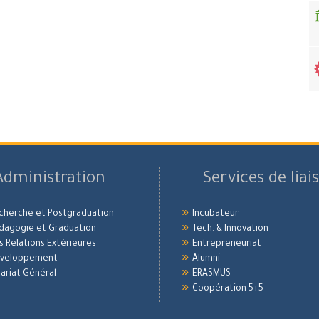
Administration
Services de liai
echerche et Postgraduation
Incubateur
édagogie et Graduation
Tech. & Innovation
es Relations Extérieures
Entrepreneuriat
Développement
Alumni
ariat Général
ERASMUS
Coopération 5+5