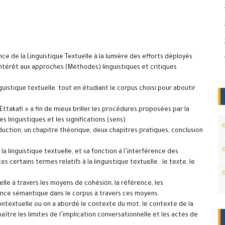
 de la Linguistique Textuelle à la lumière des efforts déployés
intérêt aux approches (Méthodes) linguistiques et critiques
guistique textuelle, tout en étudiant le corpus choisi pour aboutir
 Ettakafi » a fin de mieux briller les procédures proposées par la
es linguistiques et les significations (sens).
roduction, un chapitre théorique, deux chapitres pratiques, conclusion
a linguistique textuelle, et sa fonction à l’interférence des
s certains termes relatifs à la linguistique textuelle : le texte, le
elle à travers les moyens de cohésion, la référence, les
rence sémantique dans le corpus à travers ces moyens.
ontextuelle ou on a abordé le contexte du mot, le contexte de la
ître les limites de l’implication conversationnelle et les actes de