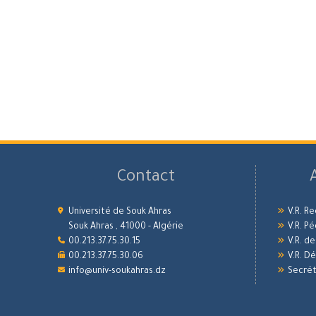
Contact
Université de Souk Ahras
V.R. R
Souk Ahras , 41000 - Algérie
V.R. P
00.213.37.75.30.15
V.R. d
00.213.37.75.30.06
V.R. 
info@univ-soukahras.dz
Secrét