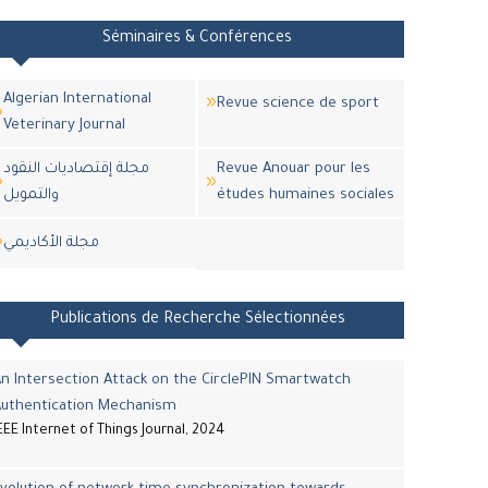
Séminaires & Conférences
Algerian International
Revue science de sport
Veterinary Journal
مجلة إقتصاديات النقود
Revue Anouar pour les
والتمويل
études humaines sociales
مجلة اﻷكاديمي
Publications de Recherche Sélectionnées
n Intersection Attack on the CirclePIN Smartwatch
Authentication Mechanism
EEE Internet of Things Journal, 2024