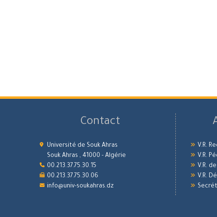
Contact
Université de Souk Ahras
V.R. R
Souk Ahras , 41000 - Algérie
V.R. P
00.213.37.75.30.15
V.R. d
00.213.37.75.30.06
V.R. 
info@univ-soukahras.dz
Secrét