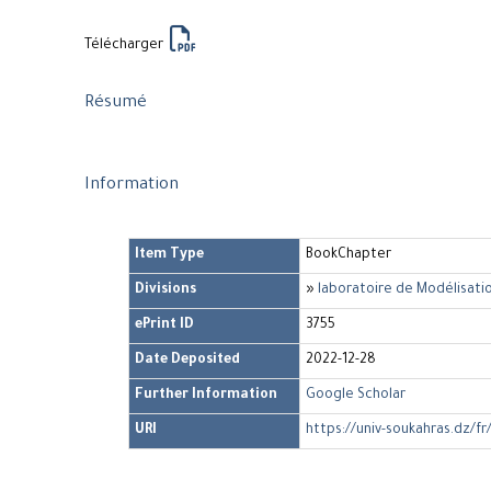
Télécharger
Résumé
Information
Item Type
BookChapter
Divisions
»
laboratoire de Modélisati
ePrint ID
3755
Date Deposited
2022-12-28
Further Information
Google Scholar
URI
https://univ-soukahras.dz/fr