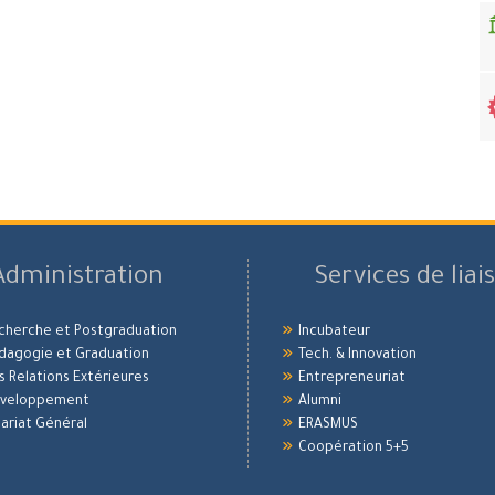
Administration
Services de liai
echerche et Postgraduation
Incubateur
édagogie et Graduation
Tech. & Innovation
es Relations Extérieures
Entrepreneuriat
Développement
Alumni
ariat Général
ERASMUS
Coopération 5+5