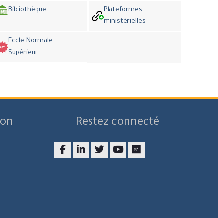
Bibliothèque
Plateformes
ministèrielles
Ecole Normale
Supérieur
son
Restez connecté
Facebook
LinkedIn
twitter
youtube
researchgate