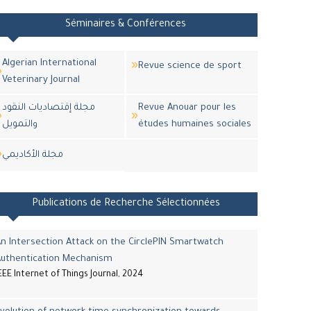
Séminaires & Conférences
Algerian International
Revue science de sport
Veterinary Journal
مجلة إقتصاديات النقود
Revue Anouar pour les
والتمويل
études humaines sociales
مجلة اﻷكاديمي
Publications de Recherche Sélectionnées
n Intersection Attack on the CirclePIN Smartwatch
Authentication Mechanism
EEE Internet of Things Journal, 2024