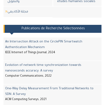
والتمويل
études humaines sociales
مجلة اﻷكاديمي
Publications de Recherche Sélectionnées
An Intersection Attack on the CirclePIN Smartwatch
Authentication Mechanism
IEEE Internet of Things Journal, 2024
Evolution of network time synchronization towards
nanoseconds accuracy: A survey
Computer Communications, 2022
One-Way Delay Measurement From Traditional Networks to
SDN: A Survey
ACM Computing Surveys, 2021