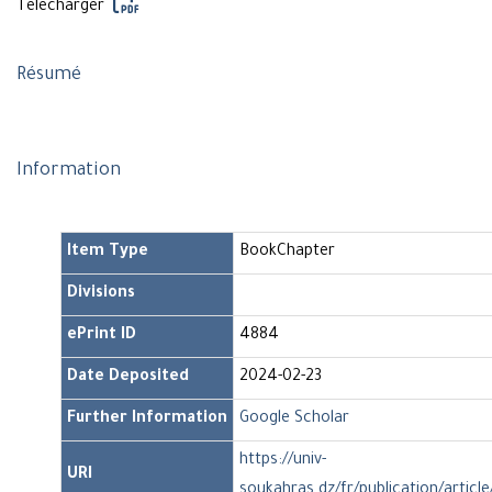
Télécharger
Résumé
Information
Item Type
BookChapter
Divisions
ePrint ID
4884
Date Deposited
2024-02-23
Further Information
Google Scholar
https://univ-
URI
soukahras.dz/fr/publication/articl