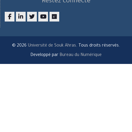
Restez connecté
Facebook
LinkedIn
twitter
youtube
researchgate
© 2026
Université de Souk Ahras
. Tous droits réservés.
Developpé par
Bureau du Numérique