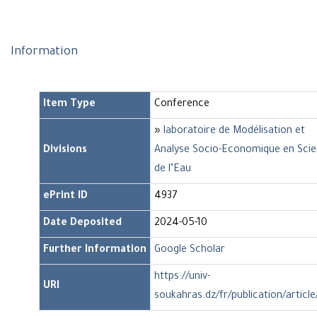
Information
Item Type
Conference
»
laboratoire de Modélisation et
Divisions
Analyse Socio-Economique en Sci
de l’Eau
ePrint ID
4937
Date Deposited
2024-05-10
Further Information
Google Scholar
https://univ-
URI
soukahras.dz/fr/publication/articl