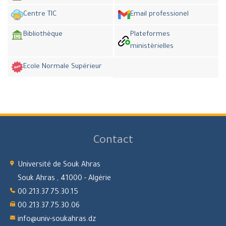
Centre TIC
Email professionel
Bibliothèque
Plateformes
ministèrielles
Ecole Normale Supérieur
Contact
Université de Souk Ahras
Souk Ahras , 41000 - Algérie
00.213.37.75.30.15
00.213.37.75.30.06
info@univ-soukahras.dz