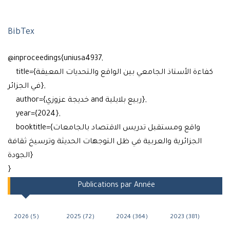
BibTex
@inproceedings{uniusa4937,
title={كفاءة الأستاذ الجامعي بين الواقع والتحديات المعيقة
في الجزائر},
author={خديجة عزوزي and ربيع بلايلية},
year={2024},
booktitle={واقع ومستقبل تدريس الاقتصاد بالجامعات
الجزائرية والعربية في ظل التوجهات الحديثة وترسيخ ثقافة
الجودة}
}
Publications par Année
2026 (5)
2025 (72)
2024 (364)
2023 (381)