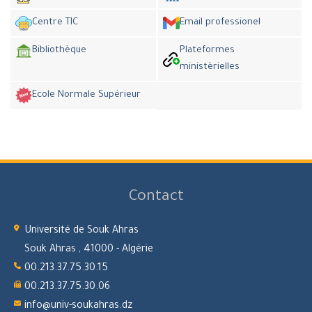
Centre TIC
Email professionel
Bibliothèque
Plateformes
ministèrielles
Ecole Normale Supérieur
Contact
Université de Souk Ahras
Souk Ahras , 41000 - Algérie
00.213.37.75.30.15
00.213.37.75.30.06
info@univ-soukahras.dz