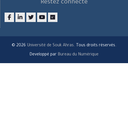
Restez connecté
Facebook
LinkedIn
twitter
youtube
researchgate
© 2026
Université de Souk Ahras
. Tous droits réservés.
Developpé par
Bureau du Numérique