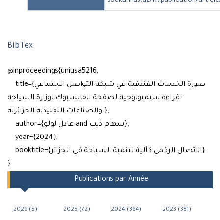
soukahras.dz/fr/publication/articl
BibTex
@inproceedings{uniusa5216,
title={صورة الخدمات الفندقية في شبكة التواصل الاجتماعي
-قراءة سيميولوجية لصفحة الفايسبوك لوزارة السياحة
والصناعات التقليدية الجزائرية-},
author={عادل لولو and سهام ذيب},
year={2024},
booktitle={الاتصال الرقمي كآلية لتنمية السياحة في الجزائر}
}
Publications par Année
2026 (5)
2025 (72)
2024 (364)
2023 (381)