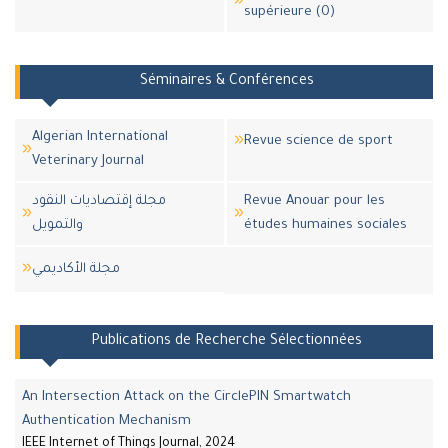
supérieure (0)
Séminaires & Conférences
Algerian International
Revue science de sport
Veterinary Journal
مجلة إقتصاديات النقود
Revue Anouar pour les
والتمويل
études humaines sociales
مجلة اﻷكاديمي
Publications de Recherche Sélectionnées
An Intersection Attack on the CirclePIN Smartwatch
Authentication Mechanism
IEEE Internet of Things Journal, 2024