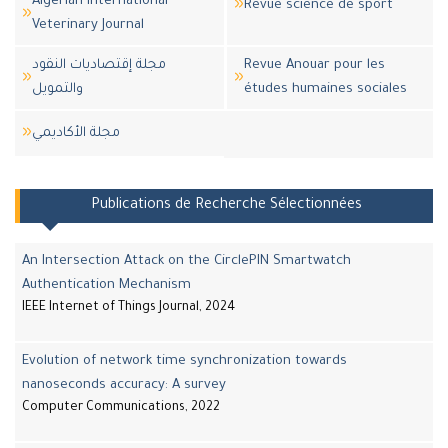
Algerian International
Revue science de sport
Veterinary Journal
مجلة إقتصاديات النقود
Revue Anouar pour les
والتمويل
études humaines sociales
مجلة اﻷكاديمي
Publications de Recherche Sélectionnées
An Intersection Attack on the CirclePIN Smartwatch
Authentication Mechanism
IEEE Internet of Things Journal, 2024
Evolution of network time synchronization towards
nanoseconds accuracy: A survey
Computer Communications, 2022