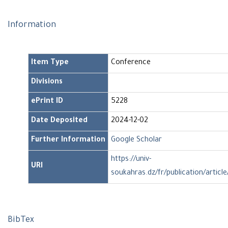
Information
Item Type
Conference
Divisions
ePrint ID
5228
Date Deposited
2024-12-02
Further Information
Google Scholar
https://univ-
URI
soukahras.dz/fr/publication/articl
BibTex