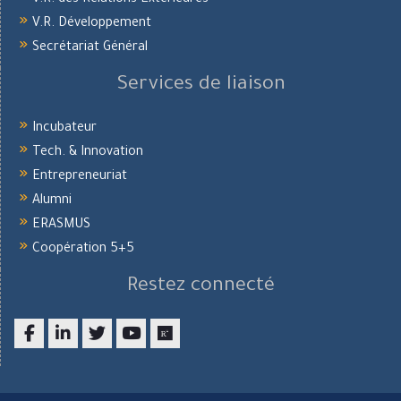
V.R. des Relations Extérieures
V.R. Développement
Secrétariat Général
Services de liaison
Incubateur
Tech. & Innovation
Entrepreneuriat
Alumni
ERASMUS
Coopération 5+5
Restez connecté
Facebook
LinkedIn
twitter
youtube
researchgate