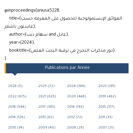
@inproceedings{uniusa5228,
title={العوائق الإبستمولوجية للحصول على المعرفة حسب
غاستون باشلار},
author={سهام ذيب and عادل},
year={2024},
booktitle={دور مذكرات التخرج في ترقية البحث العلمي}
}
Publications par Année
2026 (5)
2025 (72)
2024 (364)
2023 (381)
2022 (675)
2021 (623)
2020 (448)
2019 (462)
2018 (544)
2017 (383)
2016 (193)
2015 (177)
2014 (126)
2013 (82)
2012 (72)
2011 (33)
2010 (34)
2009 (40)
2008 (29)
2007 (21)