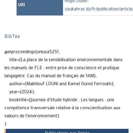
https://univ-
URI
soukahras.dz/fr/publication/articl
BibTex
@inproceedings{uniusa5251,
title={La place de la sensibilisation environnementale dans
les manuels de FLE : entre prise de conscience et pratique
langagière. Cas du manuel de français de 1AM},
author={Makhlouf LOUNI and Kamel Oumd Ferroukh},
year={2024},
booktitle={Journée d’étude hybride : Les langues : une
compétence transversale relative à la conscientisation aux
valeurs de l’environnement}
}