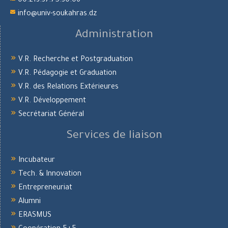
00.213.37.75.30.06
info@univ-soukahras.dz
Administration
V.R. Recherche et Postgraduation
V.R. Pédagogie et Graduation
V.R. des Relations Extérieures
V.R. Développement
Secrétariat Général
Services de liaison
Incubateur
Tech. & Innovation
Entrepreneuriat
Alumni
ERASMUS