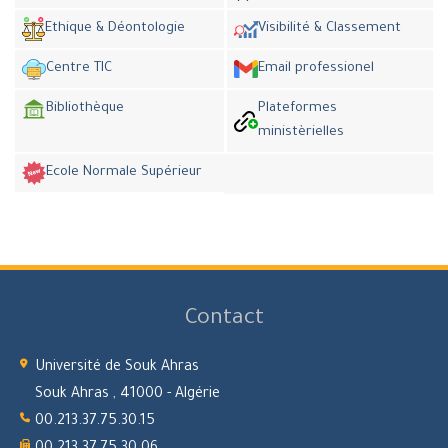
Ethique & Déontologie
Visibilité & Classement
Centre TIC
Email professionel
Bibliothèque
Plateformes
ministèrielles
Ecole Normale Supérieur
Contact
Université de Souk Ahras
Souk Ahras , 41000 - Algérie
00.213.37.75.30.15