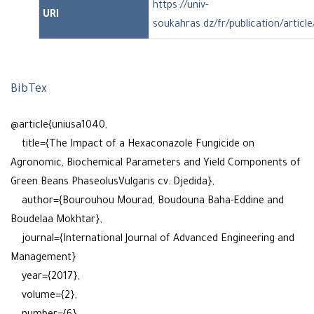
https://univ-
URI
soukahras.dz/fr/publication/articl
BibTex
@article{uniusa1040,
title={The Impact of a Hexaconazole Fungicide on
Agronomic, Biochemical Parameters and Yield Components of
Green Beans PhaseolusVulgaris cv. Djedida},
author={Bourouhou Mourad, Boudouna Baha-Eddine and
Boudelaa Mokhtar},
journal={International Journal of Advanced Engineering and
Management}
year={2017},
volume={2},