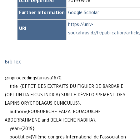
Date Deposited
2019-03-26
Further Information
Google Scholar
https://univ-
URI
soukahras.dz/fr/publication/articl
BibTex
@inproceedings{uniusa1670,
title={EFFET DES EXTRAITS DU FIGUIER DE BARBARIE
(OPTUNTIA FICUS-INDICA) SUR LE DÉVELOPPEMENT DES
LAPINS ORYCTOLAGUS CUNICULUS},
author={BOUGUERCHE FAIZA, BOUAOUICHE
ABDERRAHMENE and BELAHCENE NABIHA},
year={2019},
booktitle={VIIème congrès International de l’association