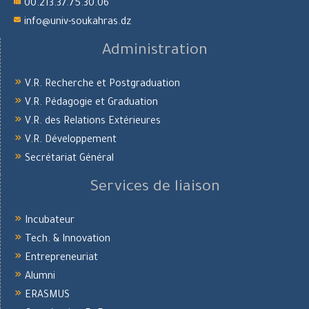
00.213.37.75.30.06
info@univ-soukahras.dz
Administration
V.R. Recherche et Postgraduation
V.R. Pédagogie et Graduation
V.R. des Relations Extérieures
V.R. Développement
Secrétariat Général
Services de liaison
Incubateur
Tech. & Innovation
Entrepreneuriat
Alumni
ERASMUS