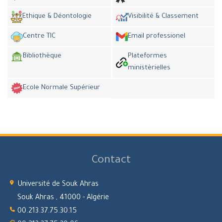
Ethique & Déontologie
Visibilité & Classement
Centre TIC
Email professionel
Bibliothèque
Plateformes
ministèrielles
Ecole Normale Supérieur
Contact
Université de Souk Ahras
Souk Ahras , 41000 - Algérie
00.213.37.75.30.15