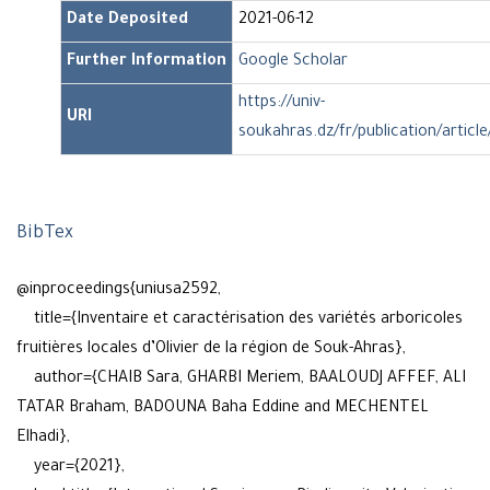
Date Deposited
2021-06-12
Further Information
Google Scholar
https://univ-
URI
soukahras.dz/fr/publication/articl
BibTex
@inproceedings{uniusa2592,
title={Inventaire et caractérisation des variétés arboricoles
fruitières locales d’Olivier de la région de Souk-Ahras},
author={CHAIB Sara, GHARBI Meriem, BAALOUDJ AFFEF, ALI
TATAR Braham, BADOUNA Baha Eddine and MECHENTEL
Elhadi},
year={2021},