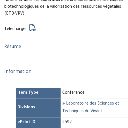
Nature et de la Vie Laboratoire de la biodiversité et techniques
biotechnologiques de la valorisation des ressources végétales
(BTB-VRV)
Télécharger
Résumé
Information
Item Type
Conference
»
Laboratoire des Sciences et
Divisions
Techniques du Vivant
ePrint ID
2592