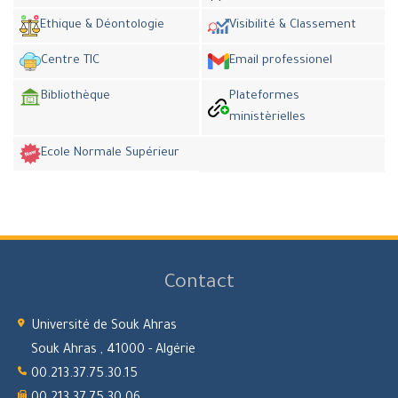
Ethique & Déontologie
Visibilité & Classement
Centre TIC
Email professionel
Bibliothèque
Plateformes
ministèrielles
Ecole Normale Supérieur
Contact
Université de Souk Ahras
Souk Ahras , 41000 - Algérie
00.213.37.75.30.15