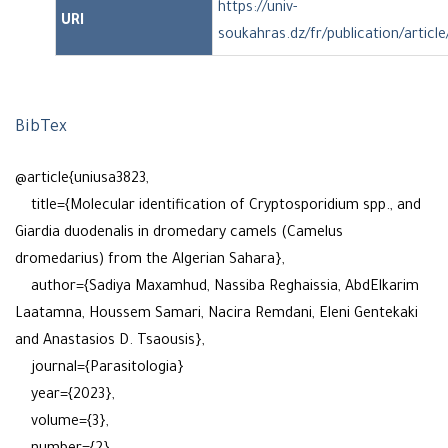
https://univ-
URI
soukahras.dz/fr/publication/articl
BibTex
@article{uniusa3823,
title={Molecular identification of Cryptosporidium spp., and
Giardia duodenalis in dromedary camels (Camelus
dromedarius) from the Algerian Sahara},
author={Sadiya Maxamhud, Nassiba Reghaissia, AbdElkarim
Laatamna, Houssem Samari, Nacira Remdani, Eleni Gentekaki
and Anastasios D. Tsaousis},
journal={Parasitologia}
year={2023},
volume={3},