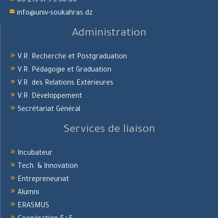
00.213.37.75.30.06
info@univ-soukahras.dz
Administration
V.R. Recherche et Postgraduation
V.R. Pédagogie et Graduation
V.R. des Relations Extérieures
V.R. Développement
Secrétariat Général
Services de liaison
Incubateur
Tech. & Innovation
Entrepreneuriat
Alumni
ERASMUS