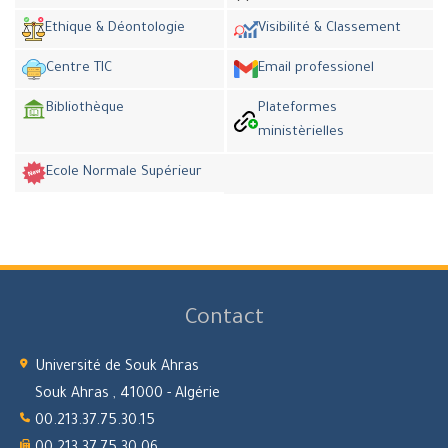
Ethique & Déontologie
Visibilité & Classement
Centre TIC
Email professionel
Bibliothèque
Plateformes
ministèrielles
Ecole Normale Supérieur
Contact
Université de Souk Ahras
Souk Ahras , 41000 - Algérie
00.213.37.75.30.15