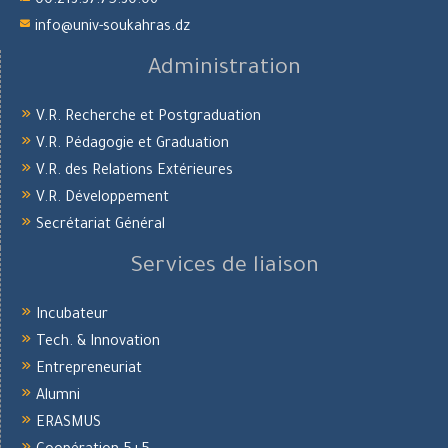
00.213.37.75.30.06
info@univ-soukahras.dz
Administration
V.R. Recherche et Postgraduation
V.R. Pédagogie et Graduation
V.R. des Relations Extérieures
V.R. Développement
Secrétariat Général
Services de liaison
Incubateur
Tech. & Innovation
Entrepreneuriat
Alumni
ERASMUS