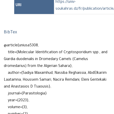
https://univ-
URI
soukahras.dz/fr/publication/articl
BibTex
@article{uniusa5308,
title={Molecular Identification of Cryptosporidium spp., and
Giardia duodenalis in Dromedary Camels (Camelus
dromedarius) from the Algerian Sahara},
author={Sadiya Maxamhud, Nassiba Reghaissia, AbdElkarim
Laatamna, Houssem Samari, Nacira Remdani, Eleni Gentekaki
and Anastasios D Tsaousis},
journal={Parasitologia}
year={2023},
volume={3},