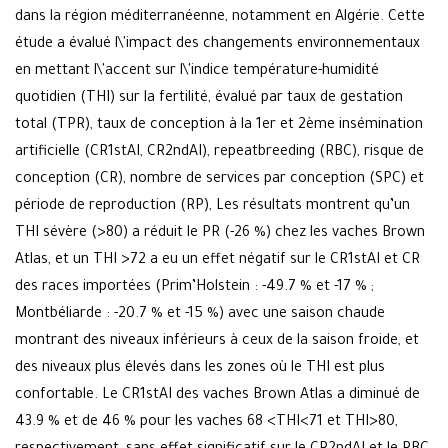
dans la région méditerranéenne, notamment en Algérie. Cette
étude a évalué l\'impact des changements environnementaux
en mettant l\'accent sur l\'indice température-humidité
quotidien (THI) sur la fertilité, évalué par taux de gestation
total (TPR), taux de conception à la 1er et 2ème insémination
artificielle (CR1stAI, CR2ndAI), repeatbreeding (RBC), risque de
conception (CR), nombre de services par conception (SPC) et
période de reproduction (RP), Les résultats montrent qu’un
THI sévère (>80) a réduit le PR (-26 %) chez les vaches Brown
Atlas, et un THI >72 a eu un effet négatif sur le CR1stAI et CR
des races importées (Prim’Holstein : -49.7 % et -17 % ;
Montbéliarde : -20.7 % et -15 %) avec une saison chaude
montrant des niveaux inférieurs à ceux de la saison froide, et
des niveaux plus élevés dans les zones où le THI est plus
confortable. Le CR1stAI des vaches Brown Atlas a diminué de
43.9 % et de 46 % pour les vaches 68 <THI<71 et THI>80,