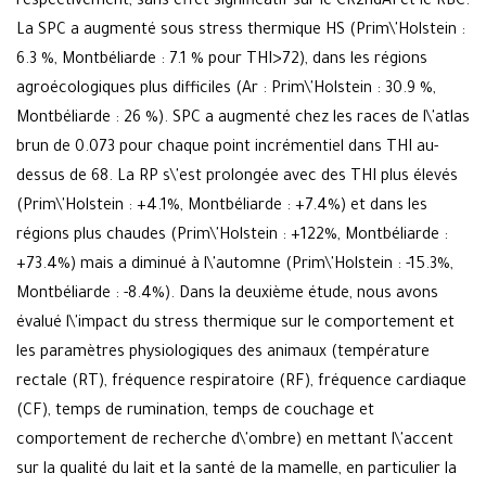
respectivement, sans effet significatif sur le CR2ndAI et le RBC.
La SPC a augmenté sous stress thermique HS (Prim\'Holstein :
6.3 %, Montbéliarde : 7.1 % pour THI>72), dans les régions
agroécologiques plus difficiles (Ar : Prim\'Holstein : 30.9 %,
Montbéliarde : 26 %). SPC a augmenté chez les races de l\'atlas
brun de 0.073 pour chaque point incrémentiel dans THI au-
dessus de 68. La RP s\'est prolongée avec des THI plus élevés
(Prim\'Holstein : +4.1%, Montbéliarde : +7.4%) et dans les
régions plus chaudes (Prim\'Holstein : +122%, Montbéliarde :
+73.4%) mais a diminué à l\'automne (Prim\'Holstein : -15.3%,
Montbéliarde : -8.4%). Dans la deuxième étude, nous avons
évalué l\'impact du stress thermique sur le comportement et
les paramètres physiologiques des animaux (température
rectale (RT), fréquence respiratoire (RF), fréquence cardiaque
(CF), temps de rumination, temps de couchage et
comportement de recherche d\'ombre) en mettant l\'accent
sur la qualité du lait et la santé de la mamelle, en particulier la