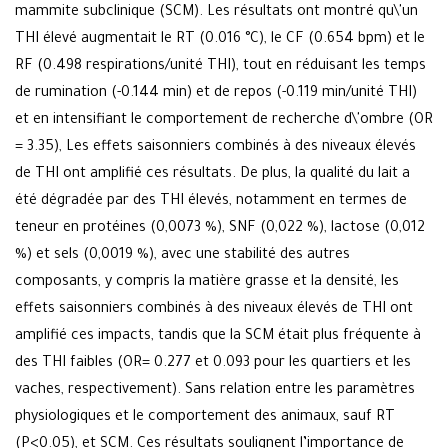
mammite subclinique (SCM). Les résultats ont montré qu\'un
THI élevé augmentait le RT (0.016 °C), le CF (0.654 bpm) et le
RF (0.498 respirations/unité THI), tout en réduisant les temps
de rumination (-0.144 min) et de repos (-0.119 min/unité THI)
et en intensifiant le comportement de recherche d\'ombre (OR
= 3.35), Les effets saisonniers combinés à des niveaux élevés
de THI ont amplifié ces résultats. De plus, la qualité du lait a
été dégradée par des THI élevés, notamment en termes de
teneur en protéines (0,0073 %), SNF (0,022 %), lactose (0,012
%) et sels (0,0019 %), avec une stabilité des autres
composants, y compris la matière grasse et la densité, les
effets saisonniers combinés à des niveaux élevés de THI ont
amplifié ces impacts, tandis que la SCM était plus fréquente à
des THI faibles (OR= 0.277 et 0.093 pour les quartiers et les
vaches, respectivement). Sans relation entre les paramètres
physiologiques et le comportement des animaux, sauf RT
(P<0.05), et SCM. Ces résultats soulignent l’importance de