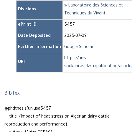
»
Laboratoire des Sciences et
Divisions
Techniques du Vivant
ePrint ID
5457
Date Deposited
2025-07-09
Further Information
Google Scholar
https://univ-
URI
soukahras.dz/fr/publication/articl
BibTex
@phdthesis{uniusa5457,
title={Impact of heat stress on Algerian dairy cattle
reproduction and performance},