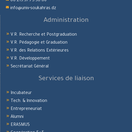
00.213.37.75.30.06
info@univ-soukahras.dz
Administration
V.R. Recherche et Postgraduation
V.R. Pédagogie et Graduation
V.R. des Relations Extérieures
V.R. Développement
Secrétariat Général
Services de liaison
Incubateur
Tech. & Innovation
Entrepreneuriat
Alumni
ERASMUS