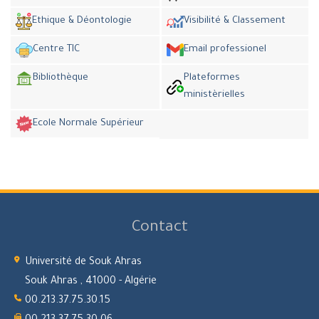
Ethique & Déontologie
Visibilité & Classement
Centre TIC
Email professionel
Bibliothèque
Plateformes
ministèrielles
Ecole Normale Supérieur
Contact
Université de Souk Ahras
Souk Ahras , 41000 - Algérie
00.213.37.75.30.15