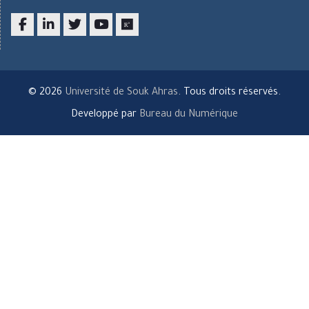
Facebook
LinkedIn
twitter
youtube
researchgate
© 2026
Université de Souk Ahras
. Tous droits réservés.
Developpé par
Bureau du Numérique