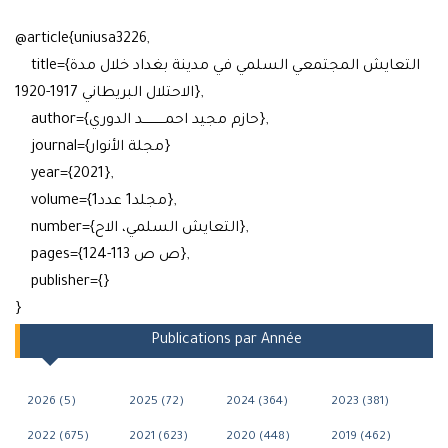
@article{uniusa3226,
title={التعايش المجتمعي السلمي في مدينة بغداد خلال مدة
الاحتلال البريطاني 1917-1920},
author={حازم مجيد احمـــــــــــد الدوري},
journal={مجلة الأنوار}
year={2021},
volume={مجلد1 عدد1},
number={التعايش السلمي، الاح},
pages={ص ص 113-124},
publisher={}
}
Publications par Année
2026 (5)
2025 (72)
2024 (364)
2023 (381)
2022 (675)
2021 (623)
2020 (448)
2019 (462)