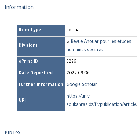
Information
Item Type
Journal
»
Revue Anouar pour les études
Divisions
humaines sociales
ePrint ID
3226
Date Deposited
2022-09-06
Further Information
Google Scholar
https://univ-
URI
soukahras.dz/fr/publication/articl
BibTex