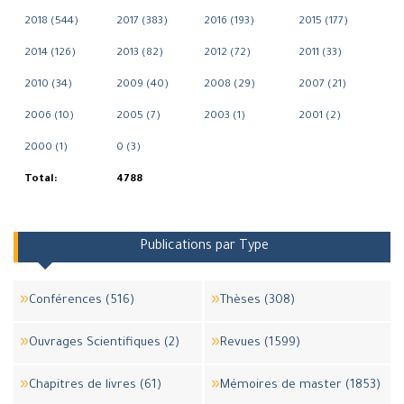
2018 (544)
2017 (383)
2016 (193)
2015 (177)
2014 (126)
2013 (82)
2012 (72)
2011 (33)
2010 (34)
2009 (40)
2008 (29)
2007 (21)
2006 (10)
2005 (7)
2003 (1)
2001 (2)
2000 (1)
0 (3)
Total:
4788
Publications par Type
Conférences (516)
Thèses (308)
Ouvrages Scientifiques (2)
Revues (1599)
Chapitres de livres (61)
Mémoires de master (1853)